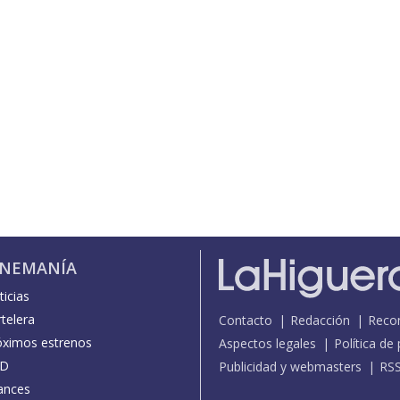
INEMANÍA
icias
telera
Contacto
Redacción
Reco
óximos estrenos
Aspectos legales
Política de
D
Publicidad y webmasters
RS
ances