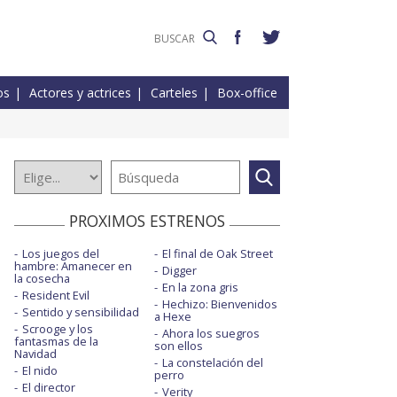
os
Actores y actrices
Carteles
Box-office
PROXIMOS ESTRENOS
Los juegos del
El final de Oak Street
hambre: Amanecer en
Digger
la cosecha
En la zona gris
Resident Evil
Hechizo: Bienvenidos
Sentido y sensibilidad
a Hexe
Scrooge y los
Ahora los suegros
fantasmas de la
son ellos
Navidad
La constelación del
El nido
perro
El director
Verity