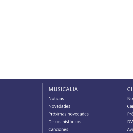
MUSICALIA
C
Noticias
Not
Novedades
Car
Próximas novedades
Pr
Discos históricos
DV
Canciones
Av