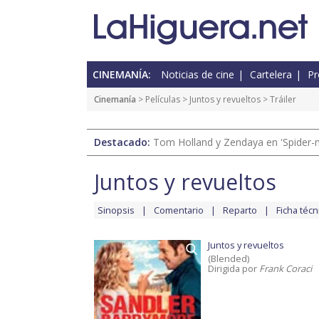
CINEMANÍA:
Noticias de cine
Cartelera
Pr
Cinemanía
> Películas >
Juntos y revueltos
> Tráiler
Destacado:
Tom Holland y Zendaya en 'Spider-
Juntos y revueltos
Sinopsis
Comentario
Reparto
Ficha técn
Juntos y revueltos
(Blended)
Dirigida por
Frank Coraci