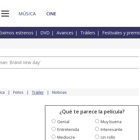
MÚSICA
CINE
óximos estrenos
DVD
Avances
Tráilers
Festivales y premi
man: Brand new day'
ica
Fotos
Tráiler
Noticias
¿Qué te parece la película?
Genial
Muy buena
Entretenida
Interesante
Mediocre
Un rollo