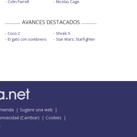
Colin Farrell
Nicolas Cage
AVANCES DESTACADOS
Coco 2
Shrek 5
El gato con sombrero
Star Wars: Starfighter
mienda
Sugiere una web
 privacidad
(
Cambiar
)
Cookies
S