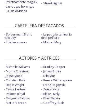
Prácticamente magia 2
Street Fighter
Las ciegas hormigas
La isla olvidada
CARTELERA DESTACADOS
Spider-man: Brand
La patrulla canina: La
new day
dino película
El último mono
Mother Mary
ACTORES Y ACTRICES
Michelle Williams
Bradley Cooper
Morris Chestnut
James Brolin
Jesse Moss
Nilo Mur
Christian Bale
Reese Witherspoon
Robin Wright
Franz Rogowski
Taylor Lautner
Zoë Kravitz
Paloma Bloyd
Blake Lively
Gwyneth Paltrow
Ellen Barkin
Maika Monroe
Geoffrey Rush