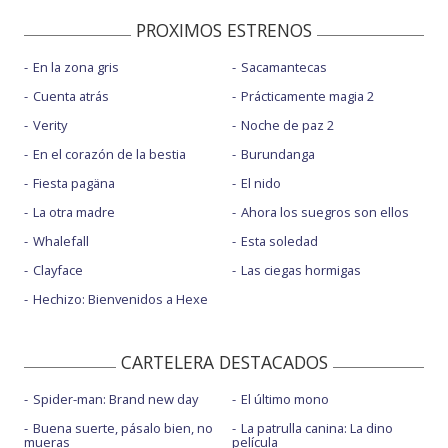
PROXIMOS ESTRENOS
En la zona gris
Sacamantecas
Cuenta atrás
Prácticamente magia 2
Verity
Noche de paz 2
En el corazón de la bestia
Burundanga
Fiesta pagäna
El nido
La otra madre
Ahora los suegros son ellos
Whalefall
Esta soledad
Clayface
Las ciegas hormigas
Hechizo: Bienvenidos a Hexe
CARTELERA DESTACADOS
Spider-man: Brand new day
El último mono
Buena suerte, pásalo bien, no
La patrulla canina: La dino
mueras
película