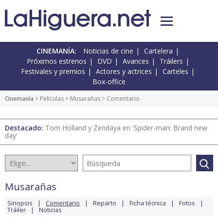
CINEMANÍA:
Noticias de cine
Cartelera
Próximos estrenos
DVD
Avances
Tráilers
Festivales y premios
Actores y actrices
Carteles
Box-office
Cinemanía
> Películas >
Musarañas
> Comentario
Destacado:
Tom Holland y Zendaya en 'Spider-man: Brand new
day'
Musarañas
Sinopsis
Comentario
Reparto
Ficha técnica
Fotos
Tráiler
Noticias