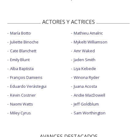
ACTORES Y ACTRICES
María Botto
Mathieu Amalric
Juliette Binoche
Mykelti Williamson
Cate Blanchett
Amr Waked
Emily Blunt
Jaden Smith
Alba Baptista
Liya Kebede
François Damiens
Winona Ryder
Eduardo Verástegui
Juana Acosta
Kevin Costner
Andie MacDowell
Naomi Watts
Jeff Goldblum
Miley Cyrus
Sam Worthington
AVANCES DESTACADOS