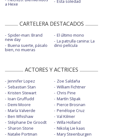
Esta soledad
a Hexe
CARTELERA DESTACADOS
Spider-man: Brand
El último mono
new day
La patrulla canina: La
Buena suerte, pásalo
dino película
bien, no mueras
ACTORES Y ACTRICES
Jennifer Lopez
Zoe Saldaña
Sebastian Stan
William Fichtner
Kristen Stewart
Chris Pine
Ioan Gruffudd
Martín Slipak
Demi Moore
Pierce Brosnan
María Valverde
Penélope Cruz
Ben Whishaw
Val Kilmer
Stéphane De Groodt
Willa Holland
Sharon Stone
Nikolaj Lie kaas
Natalie Portman
Mary Steenburgen