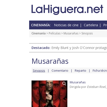
CINEMANÍA:
Noticias de cine
Cartelera
Pr
Cinemanía
> Películas >
Musarañas
> Sinopsis
Destacado:
Emily Blunt y Josh O'Connor protagon
Musarañas
Sinopsis
Comentario
Reparto
Ficha técn
Musarañas
Dirigida por
Esteban Roel,