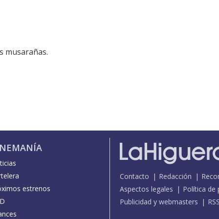
as musarañas.
INEMANÍA
icias
telera
Contacto
Redacción
Reco
óximos estrenos
Aspectos legales
Política de
D
Publicidad y webmasters
RS
ances