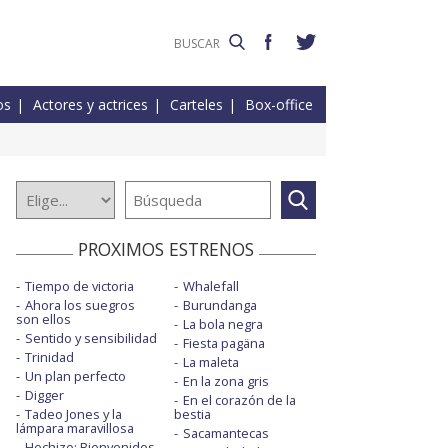
os
Actores y actrices
Carteles
Box-office
PROXIMOS ESTRENOS
Tiempo de victoria
Whalefall
Ahora los suegros
Burundanga
son ellos
La bola negra
Sentido y sensibilidad
Fiesta pagäna
Trinidad
La maleta
Un plan perfecto
En la zona gris
Digger
En el corazón de la
Tadeo Jones y la
bestia
lámpara maravillosa
Sacamantecas
Hechizo: Bienvenidos