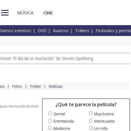
MÚSICA
CINE
óximos estrenos
DVD
Avances
Tráilers
Festivales y premi
izan 'El día de la revelación' de Steven Spielberg
ica
Fotos
Tráiler
Noticias
¿Qué te parece la película?
 Juan Fernando Andrés
Genial
Muy buena
Entretenida
Interesante
Mediocre
Un rollo