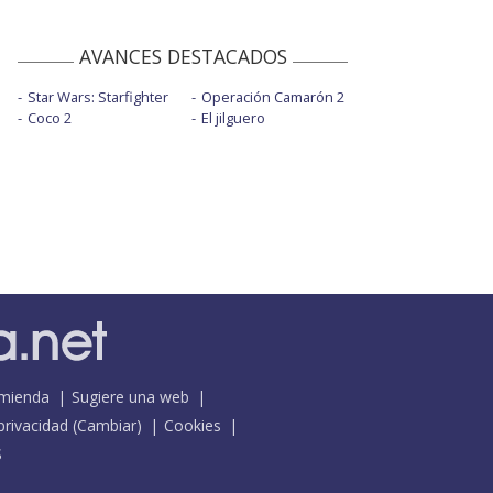
AVANCES DESTACADOS
Star Wars: Starfighter
Operación Camarón 2
Coco 2
El jilguero
mienda
Sugiere una web
 privacidad
(
Cambiar
)
Cookies
S