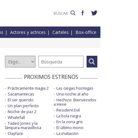
os
Actores y actrices
Carteles
Box-office
PROXIMOS ESTRENOS
Prácticamente magia 2
Las ciegas hormigas
Sacamantecas
Una noche al año
El ser querido
Hechizo: Bienvenidos
a Hexe
Un plan perfecto
Resident Evil
Noche de paz 2
La bola negra
Whalefall
En la zona gris
Tadeo Jones y la
lámpara maravillosa
El último mono
Clayface
La invitación