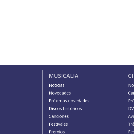
MUSICALIA
C
Noticias
Not
Novedades
Car
Próximas novedades
Pr
Discos históricos
DV
Canciones
Av
Festivales
Trá
Premios
Fe