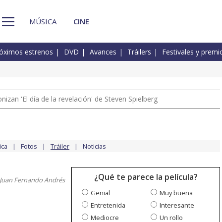
MÚSICA
CINE
óximos estrenos
DVD
Avances
Tráilers
Festivales y premi
izan 'El día de la revelación' de Steven Spielberg
ica
Fotos
Tráiler
Noticias
¿Qué te parece la película?
 Juan Fernando Andrés
Genial
Muy buena
Entretenida
Interesante
Mediocre
Un rollo