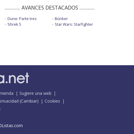
AVANCES DESTACADOS
Dune: Parte tres
Búnker
Shrek 5
Star Wars: Starfighter
mienda
Sugiere una web
 privacidad
(
Cambiar
)
Cookies
S
0Listas.com