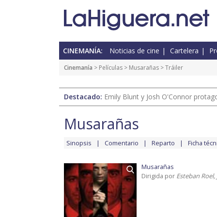
CINEMANÍA:
Noticias de cine
Cartelera
Pr
Cinemanía
> Películas >
Musarañas
> Tráiler
Destacado:
Emily Blunt y Josh O'Connor protagon
Musarañas
Sinopsis
Comentario
Reparto
Ficha técn
Musarañas
Dirigida por
Esteban Roel,