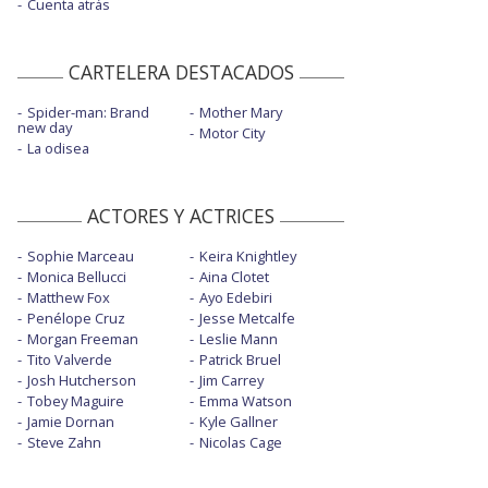
Cuenta atrás
CARTELERA DESTACADOS
Spider-man: Brand
Mother Mary
new day
Motor City
La odisea
ACTORES Y ACTRICES
Sophie Marceau
Keira Knightley
Monica Bellucci
Aina Clotet
Matthew Fox
Ayo Edebiri
Penélope Cruz
Jesse Metcalfe
Morgan Freeman
Leslie Mann
Tito Valverde
Patrick Bruel
Josh Hutcherson
Jim Carrey
Tobey Maguire
Emma Watson
Jamie Dornan
Kyle Gallner
Steve Zahn
Nicolas Cage