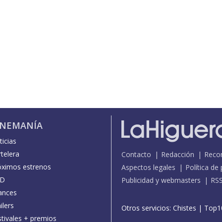
INEMANÍA
icias
telera
Contacto
Redacción
Reco
óximos estrenos
Aspectos legales
Política de
D
Publicidad y webmasters
RS
ances
ilers
Otros servicios:
Chistes
|
Top1
stivales + premios