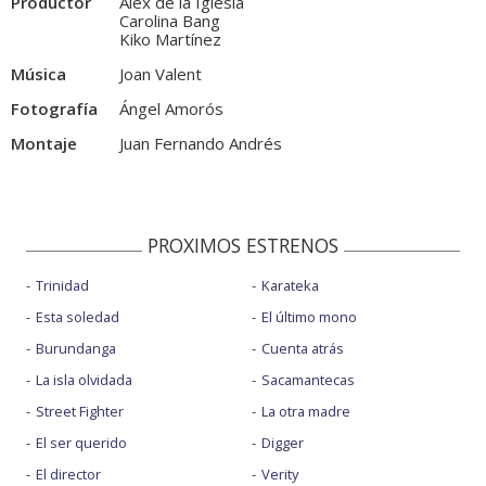
Productor
Alex de la Iglesia
Carolina Bang
Kiko Martínez
Música
Joan Valent
Fotografía
Ángel Amorós
Montaje
Juan Fernando Andrés
PROXIMOS ESTRENOS
Trinidad
Karateka
Esta soledad
El último mono
Burundanga
Cuenta atrás
La isla olvidada
Sacamantecas
Street Fighter
La otra madre
El ser querido
Digger
El director
Verity