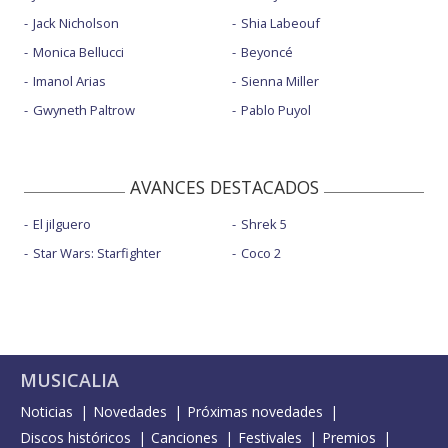
Jack Nicholson
Shia Labeouf
Monica Bellucci
Beyoncé
Imanol Arias
Sienna Miller
Gwyneth Paltrow
Pablo Puyol
AVANCES DESTACADOS
El jilguero
Shrek 5
Star Wars: Starfighter
Coco 2
MUSICALIA
Noticias
Novedades
Próximas novedades
Discos históricos
Canciones
Festivales
Premios