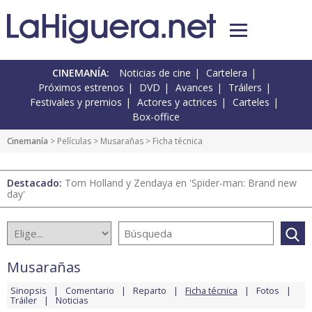
CINEMANÍA:
Noticias de cine
Cartelera
Próximos estrenos
DVD
Avances
Tráilers
Festivales y premios
Actores y actrices
Carteles
Box-office
Cinemanía
> Películas >
Musarañas
> Ficha técnica
Destacado:
Tom Holland y Zendaya en 'Spider-man: Brand new
day'
Musarañas
Sinopsis
Comentario
Reparto
Ficha técnica
Fotos
Tráiler
Noticias