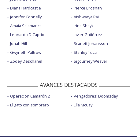
Diana Hardcastle
Pierce Brosnan
Jennifer Connelly
Aishwarya Rai
Amaia Salamanca
Irina Shayk
Leonardo DiCaprio
Javier Gutiérrez
Jonah Hill
Scarlett Johansson
Gwyneth Paltrow
Stanley Tucci
Zooey Deschanel
Sigourney Weaver
AVANCES DESTACADOS
Operación Camarón 2
Vengadores: Doomsday
El gato con sombrero
Ella McCay