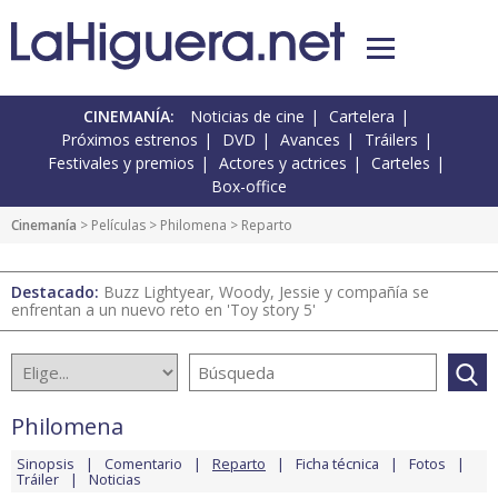
CINEMANÍA:
Noticias de cine
Cartelera
Próximos estrenos
DVD
Avances
Tráilers
Festivales y premios
Actores y actrices
Carteles
Box-office
Cinemanía
> Películas >
Philomena
> Reparto
Destacado:
Buzz Lightyear, Woody, Jessie y compañía se
enfrentan a un nuevo reto en 'Toy story 5'
Philomena
Sinopsis
Comentario
Reparto
Ficha técnica
Fotos
Tráiler
Noticias