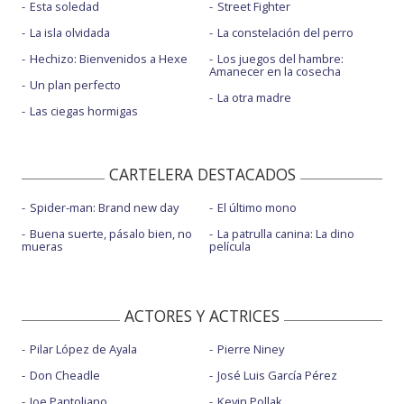
Esta soledad
Street Fighter
La isla olvidada
La constelación del perro
Hechizo: Bienvenidos a Hexe
Los juegos del hambre:
Amanecer en la cosecha
Un plan perfecto
La otra madre
Las ciegas hormigas
CARTELERA DESTACADOS
Spider-man: Brand new day
El último mono
Buena suerte, pásalo bien, no
La patrulla canina: La dino
mueras
película
ACTORES Y ACTRICES
Pilar López de Ayala
Pierre Niney
Don Cheadle
José Luis García Pérez
Joe Pantoliano
Kevin Pollak