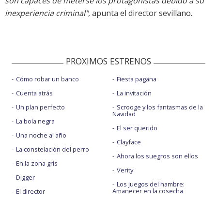
son capaces de meterse los protagonistas debido a su
inexperiencia criminal"
, apunta el director sevillano.
PROXIMOS ESTRENOS
Cómo robar un banco
Fiesta pagäna
Cuenta atrás
La invitación
Un plan perfecto
Scrooge y los fantasmas de la
Navidad
La bola negra
El ser querido
Una noche al año
Clayface
La constelación del perro
Ahora los suegros son ellos
En la zona gris
Verity
Digger
Los juegos del hambre:
Amanecer en la cosecha
El director