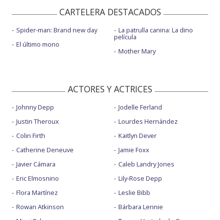
CARTELERA DESTACADOS
Spider-man: Brand new day
La patrulla canina: La dino
película
El último mono
Mother Mary
ACTORES Y ACTRICES
Johnny Depp
Jodelle Ferland
Justin Theroux
Lourdes Hernández
Colin Firth
Kaitlyn Dever
Catherine Deneuve
Jamie Foxx
Javier Cámara
Caleb Landry Jones
Eric Elmosnino
Lily-Rose Depp
Flora Martínez
Leslie Bibb
Rowan Atkinson
Bárbara Lennie