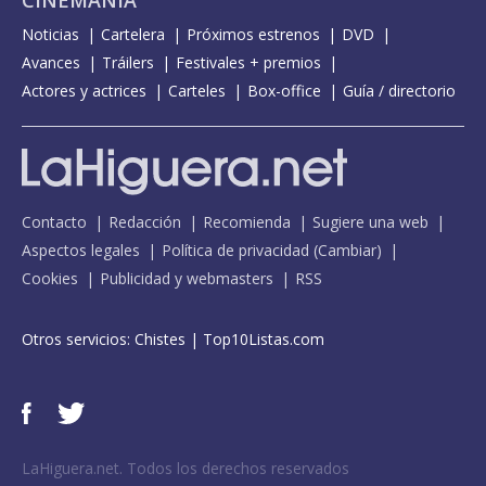
Noticias
Cartelera
Próximos estrenos
DVD
Avances
Tráilers
Festivales + premios
Actores y actrices
Carteles
Box-office
Guía / directorio
Contacto
Redacción
Recomienda
Sugiere una web
Aspectos legales
Política de privacidad
(
Cambiar
)
Cookies
Publicidad y webmasters
RSS
Otros servicios:
Chistes
|
Top10Listas.com
LaHiguera.net. Todos los derechos reservados