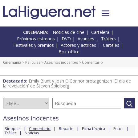
CINEMANÍA:
Noticias de cine
Cartelera
Próximos estrenos
DVD
Avances
Tráilers
Festivales y premios
Actores y actrices
Carteles
Box-office
Cinemanía
> Películas >
Asesinos inocentes
> Comentario
Destacado:
Emily Blunt y Josh O'Connor protagonizan 'El día de
la revelación' de Steven Spielberg
Asesinos inocentes
Sinopsis
Comentario
Reparto
Ficha técnica
Fotos
Tráiler
Noticias