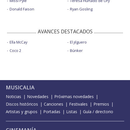
Missi Pyle
Teresa Hurtado de Ory
Donald Faison
Ryan Gosling
AVANCES DESTACADOS
Ella McCay
El jilguero
Coco 2
Búnker
MUSICALIA
Noticias
Novedades
Próximas novedades
Discos históricos
Canciones
Festivales
Premios
Artistas y grupos
Portadas
Listas
Guía / directorio
CINEMANÍA