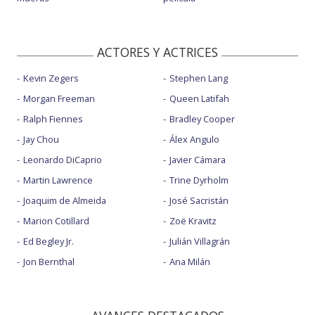
ACTORES Y ACTRICES
Kevin Zegers
Stephen Lang
Morgan Freeman
Queen Latifah
Ralph Fiennes
Bradley Cooper
Jay Chou
Álex Angulo
Leonardo DiCaprio
Javier Cámara
Martin Lawrence
Trine Dyrholm
Joaquim de Almeida
José Sacristán
Marion Cotillard
Zoë Kravitz
Ed Begley Jr.
Julián Villagrán
Jon Bernthal
Ana Milán