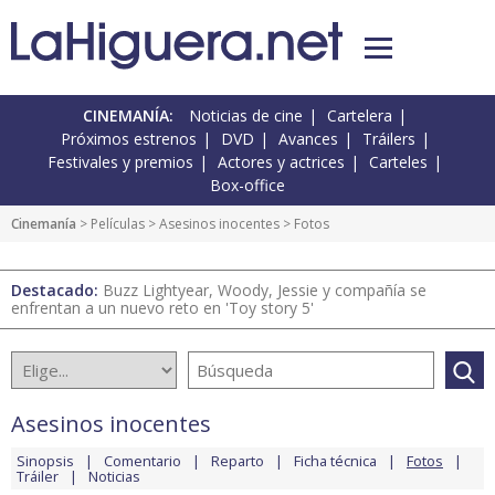
CINEMANÍA:
Noticias de cine
Cartelera
Próximos estrenos
DVD
Avances
Tráilers
Festivales y premios
Actores y actrices
Carteles
Box-office
Cinemanía
> Películas >
Asesinos inocentes
> Fotos
Destacado:
Buzz Lightyear, Woody, Jessie y compañía se
enfrentan a un nuevo reto en 'Toy story 5'
Asesinos inocentes
Sinopsis
Comentario
Reparto
Ficha técnica
Fotos
Tráiler
Noticias