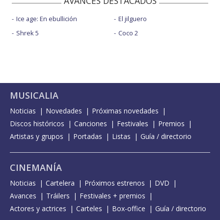
AVANCES DESTACADOS
Ice age: En ebullición
El jilguero
Shrek 5
Coco 2
MUSICALIA
Noticias
Novedades
Próximas novedades
Discos históricos
Canciones
Festivales
Premios
Artistas y grupos
Portadas
Listas
Guía / directorio
CINEMANÍA
Noticias
Cartelera
Próximos estrenos
DVD
Avances
Tráilers
Festivales + premios
Actores y actrices
Carteles
Box-office
Guía / directorio