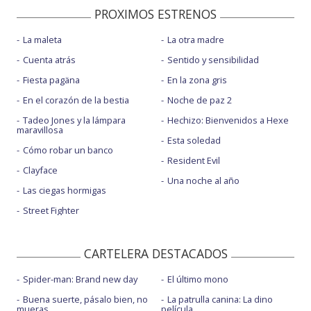
PROXIMOS ESTRENOS
La maleta
La otra madre
Cuenta atrás
Sentido y sensibilidad
Fiesta pagäna
En la zona gris
En el corazón de la bestia
Noche de paz 2
Tadeo Jones y la lámpara
Hechizo: Bienvenidos a Hexe
maravillosa
Esta soledad
Cómo robar un banco
Resident Evil
Clayface
Una noche al año
Las ciegas hormigas
Street Fighter
CARTELERA DESTACADOS
Spider-man: Brand new day
El último mono
Buena suerte, pásalo bien, no
La patrulla canina: La dino
mueras
película