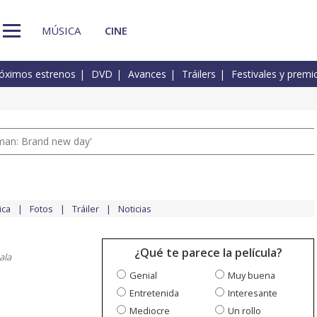
MÚSICA
CINE
óximos estrenos
DVD
Avances
Tráilers
Festivales y premi
man: Brand new day'
ica
Fotos
Tráiler
Noticias
¿Qué te parece la película?
ala
Genial
Muy buena
Entretenida
Interesante
Mediocre
Un rollo