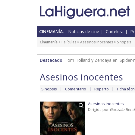
CINEMANÍA:
Noticias de cine
Cartelera
Pr
Cinemanía
> Películas >
Asesinos inocentes
> Sinopsis
Destacado:
Tom Holland y Zendaya en 'Spider-
Asesinos inocentes
Sinopsis
Comentario
Reparto
Ficha técn
Asesinos inocentes
Dirigida por
Gonzalo Bend