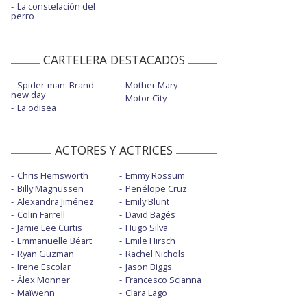
La constelación del
perro
CARTELERA DESTACADOS
Spider-man: Brand
Mother Mary
new day
Motor City
La odisea
ACTORES Y ACTRICES
Chris Hemsworth
Emmy Rossum
Billy Magnussen
Penélope Cruz
Alexandra Jiménez
Emily Blunt
Colin Farrell
David Bagés
Jamie Lee Curtis
Hugo Silva
Emmanuelle Béart
Emile Hirsch
Ryan Guzman
Rachel Nichols
Irene Escolar
Jason Biggs
Àlex Monner
Francesco Scianna
Maïwenn
Clara Lago