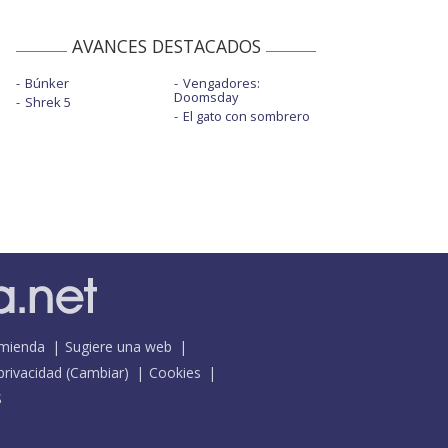
AVANCES DESTACADOS
Búnker
Vengadores:
Doomsday
Shrek 5
El gato con sombrero
mienda
Sugiere una web
 privacidad
(
Cambiar
)
Cookies
S