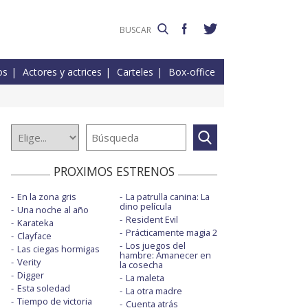
os
Actores y actrices
Carteles
Box-office
PROXIMOS ESTRENOS
En la zona gris
La patrulla canina: La
dino película
Una noche al año
Resident Evil
Karateka
Prácticamente magia 2
Clayface
Los juegos del
Las ciegas hormigas
hambre: Amanecer en
Verity
la cosecha
Digger
La maleta
Esta soledad
La otra madre
Tiempo de victoria
Cuenta atrás