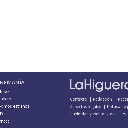
INEMANÍA
icias
telera
Contacto
Redacción
Reco
óximos estrenos
Aspectos legales
Política de
D
Publicidad y webmasters
RS
ances