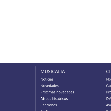
MUSICALIA
C
Noticias
Not
Novedades
Car
Próximas novedades
Pr
Discos históricos
DV
Canciones
Av