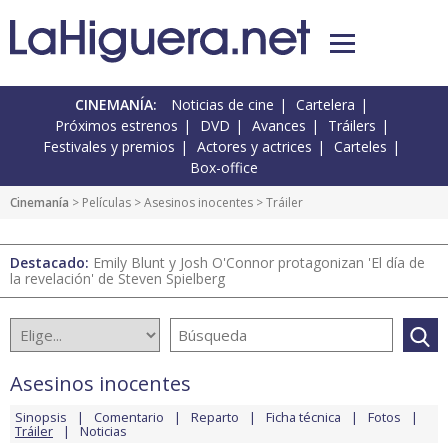
CINEMANÍA:
Noticias de cine
Cartelera
Próximos estrenos
DVD
Avances
Tráilers
Festivales y premios
Actores y actrices
Carteles
Box-office
Cinemanía
> Películas >
Asesinos inocentes
> Tráiler
Destacado:
Emily Blunt y Josh O'Connor protagonizan 'El día de
la revelación' de Steven Spielberg
Asesinos inocentes
Sinopsis
Comentario
Reparto
Ficha técnica
Fotos
Tráiler
Noticias