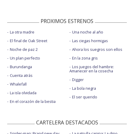
PROXIMOS ESTRENOS
La otra madre
Una noche al año
El final de Oak Street
Las ciegas hormigas
Noche de paz 2
Ahora los suegros son ellos
Un plan perfecto
En la zona gris
Burundanga
Los juegos del hambre:
Amanecer en la cosecha
Cuenta atrás
Digger
Whalefall
La bola negra
La isla olvidada
El ser querido
En el corazón de la bestia
CARTELERA DESTACADOS
Spider-man: Brand new day
La patrulla canina: La dino