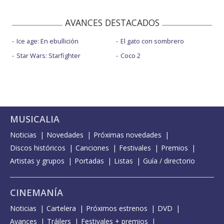
AVANCES DESTACADOS
Ice age: En ebullición
El gato con sombrero
Star Wars: Starfighter
Coco 2
MUSICALIA
Noticias
Novedades
Próximas novedades
Discos históricos
Canciones
Festivales
Premios
Artistas y grupos
Portadas
Listas
Guía / directorio
CINEMANÍA
Noticias
Cartelera
Próximos estrenos
DVD
Avances
Tráilers
Festivales + premios