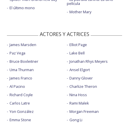
película
El último mono
Mother Mary
ACTORES Y ACTRICES
James Marsden
Elliot Page
Paz Vega
Lake Bell
Bruce Boxleitner
Jonathan Rhys Meyers
Uma Thurman
Ansel Elgort
James Franco
Danny Glover
Al Pacino
Charlize Theron
Richard Coyle
Nina Hoss
Carlos Latre
Rami Malek
Yon González
Morgan Freeman
Emma Stone
Gong Li