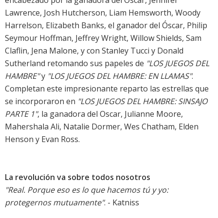
encabezado por la ganadora del Óscar, Jennifer
Lawrence, Josh Hutcherson, Liam Hemsworth, Woody
Harrelson, Elizabeth Banks, el ganador del Óscar, Philip
Seymour Hoffman, Jeffrey Wright, Willow Shields, Sam
Claflin, Jena Malone, y con Stanley Tucci y Donald
Sutherland retomando sus papeles de
"LOS JUEGOS DEL
HAMBRE"
y
"LOS JUEGOS DEL HAMBRE: EN LLAMAS"
.
Completan este impresionante reparto las estrellas que
se incorporaron en
"LOS JUEGOS DEL HAMBRE: SINSAJO 
PARTE 1"
, la ganadora del Oscar, Julianne Moore,
Mahershala Ali, Natalie Dormer, Wes Chatham, Elden
Henson y Evan Ross.
La revolución va sobre todos nosotros
"Real. Porque eso es lo que hacemos tú y yo:
protegernos mutuamente"
. - Katniss