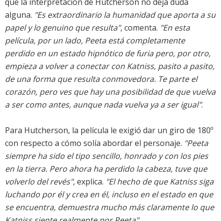
que la interpretación de Hutcherson no deja duda
alguna.
"Es extraordinario la humanidad que aporta a su
papel y lo genuino que resulta"
, comenta.
"En esta
película, por un lado, Peeta está completamente
perdido en un estado hipnótico de furia pero, por otro,
empieza a volver a conectar con Katniss, pasito a pasito,
de una forma que resulta conmovedora. Te parte el
corazón, pero ves que hay una posibilidad de que vuelva
a ser como antes, aunque nada vuelva ya a ser igual"
.
Para Hutcherson, la película le exigió dar un giro de 180º
con respecto a cómo solía abordar el personaje.
"Peeta
siempre ha sido el tipo sencillo, honrado y con los pies
en la tierra. Pero ahora ha perdido la cabeza, tuve que
volverlo del revés"
, explica.
"El hecho de que Katniss siga
luchando por él y crea en él, incluso en el estado en que
se encuentra, demuestra mucho más claramente lo que
Katniss siente realmente por Peeta"
.