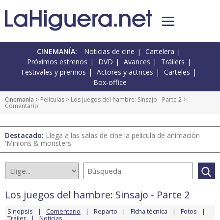
CINEMANÍA:
Noticias de cine
Cartelera
Próximos estrenos
DVD
Avances
Tráilers
Festivales y premios
Actores y actrices
Carteles
Box-office
Cinemanía
> Películas >
Los juegos del hambre: Sinsajo - Parte 2
>
Comentario
Destacado:
Llega a las salas de cine la película de animación
'Minions & monsters'
Los juegos del hambre: Sinsajo - Parte 2
Sinopsis
Comentario
Reparto
Ficha técnica
Fotos
Tráiler
Noticias