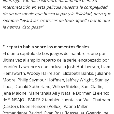
liderazgo. Y lo hace extraordinariamente bien. Su
interpretación en esta película muestra la complejidad
de un personaje que busca la paz y la felicidad, pero que
siempre llevará las cicatrices de todo aquello por lo que
la hemos visto pasar"
.
El reparto habla sobre los momentos finales
El último capítulo de Los juegos del hambre reúne por
última vez al amplio reparto de la serie, encabezado por
Jennifer Lawrence y que incluye a Josh Hutcherson, Liam
Hemsworth, Woody Harrelson, Elizabeth Banks, Julianne
Moore, Philip Seymour Hoffman, Jeffrey Wright, Stanley
Tucci, Donald Sutherland, Willow Shields, Sam Claflin,
Jena Malone, Mahershala Ali y Natalie Dormer. El elenco
de SINSAJO - PARTE 2 también cuenta con Wes Chatham
(Castor), Elden Henson (Pollux), Patina Miller
(comandante Baylor), Evan Ross (Messalla), Gwendoline