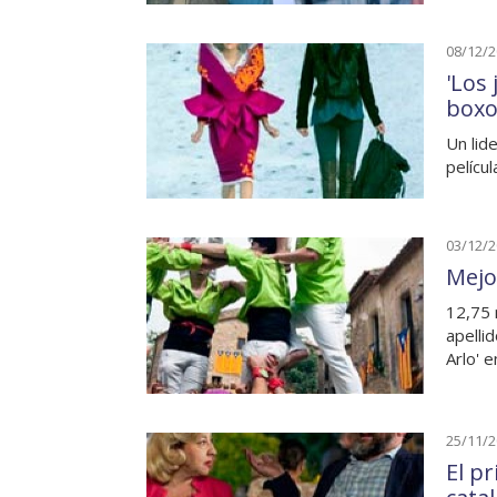
08/12/
'Los
boxo
Un lid
pelícu
03/12/
Mejo
12,75 
apellid
Arlo' e
25/11/
El p