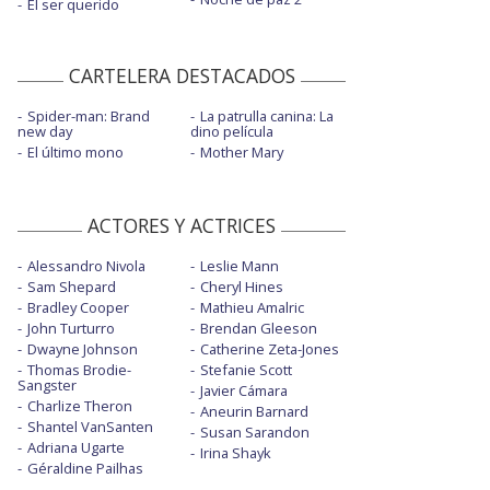
El ser querido
CARTELERA DESTACADOS
Spider-man: Brand
La patrulla canina: La
new day
dino película
El último mono
Mother Mary
ACTORES Y ACTRICES
Alessandro Nivola
Leslie Mann
Sam Shepard
Cheryl Hines
Bradley Cooper
Mathieu Amalric
John Turturro
Brendan Gleeson
Dwayne Johnson
Catherine Zeta-Jones
Thomas Brodie-
Stefanie Scott
Sangster
Javier Cámara
Charlize Theron
Aneurin Barnard
Shantel VanSanten
Susan Sarandon
Adriana Ugarte
Irina Shayk
Géraldine Pailhas