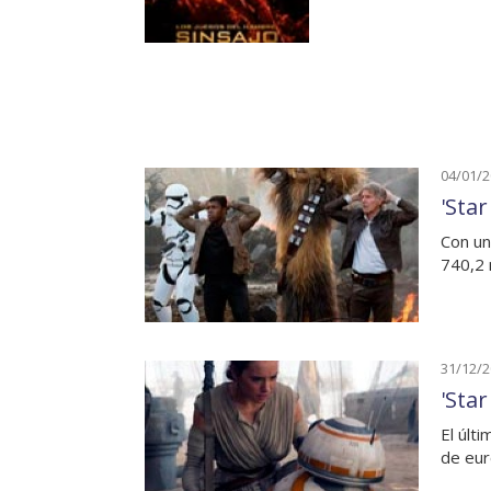
04/01/
'Sta
Con un
740,2 
31/12/
'Star
El últ
de eur