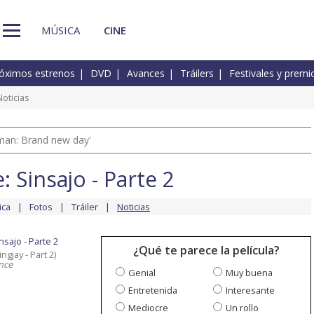
MÚSICA
CINE
óximos estrenos
DVD
Avances
Tráilers
Festivales y premi
oticias
man: Brand new day'
 Sinsajo - Parte 2
ica
Fotos
Tráiler
Noticias
sajo - Parte 2
¿Qué te parece la película?
gjay - Part 2)
nce
Genial
Muy buena
Entretenida
Interesante
Mediocre
Un rollo