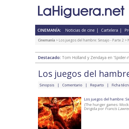
CINEMANÍA:
Noticias de cine
Cartelera
Pr
Cinemanía
>
Los juegos del hambre: Sinsajo - Parte 2
> N
Destacado:
Tom Holland y Zendaya en 'Spider-
Los juegos del hambre:
Sinopsis
Comentario
Reparto
Ficha técn
Los juegos del hambre: Sin
(The hunger games: Mockin
Dirigida por
Francis Lawre