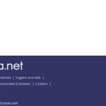
mienda
Sugiere una web
 privacidad
(
Cambiar
)
Cookies
S
0Listas.com