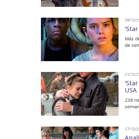
28/12/
'Sta
Más de
de sem
21/12/
'Star
USA
238 mi
semana
17/12/
Anal