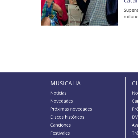
cata
Supera
millon
MUSICALIA
C
Noticias
Not
Novedades
Car
Próximas novedades
Pr
Discos históricos
DV
Canciones
Av
Festivales
Trá