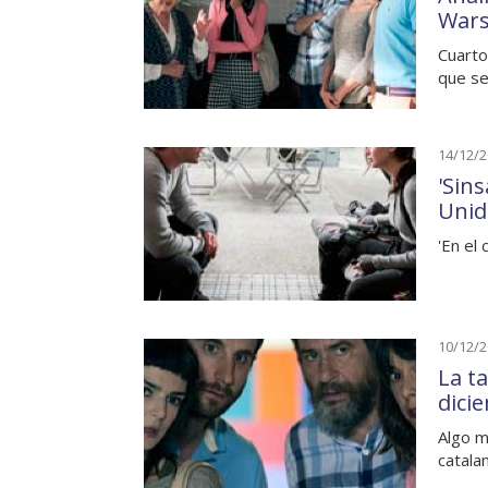
War
Cuarto
que se
14/12/
'Sin
Unid
'En el
10/12/
La t
dici
Algo m
catala