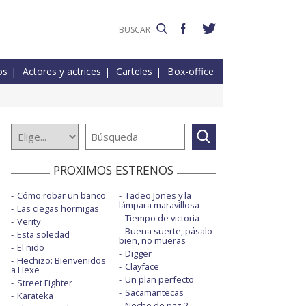
os
Actores y actrices
Carteles
Box-office
PROXIMOS ESTRENOS
Cómo robar un banco
Tadeo Jones y la
lámpara maravillosa
Las ciegas hormigas
Tiempo de victoria
Verity
Buena suerte, pásalo
Esta soledad
bien, no mueras
El nido
Digger
Hechizo: Bienvenidos
Clayface
a Hexe
Un plan perfecto
Street Fighter
Sacamantecas
Karateka
Noche de paz 2