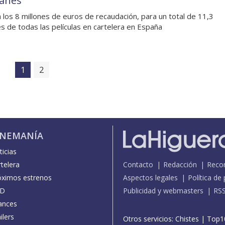
lanes'
 los 8 millones de euros de recaudación, para un total de 11,3
es de todas las películas en cartelera en España
1
2
INEMANÍA
icias
telera
Contacto
Redacción
Reco
óximos estrenos
Aspectos legales
Política de
D
Publicidad y webmasters
RS
ances
ilers
Otros servicios:
Chistes
|
Top1