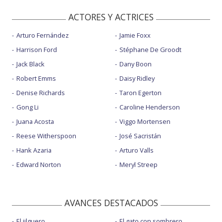
ACTORES Y ACTRICES
Arturo Fernández
Jamie Foxx
Harrison Ford
Stéphane De Groodt
Jack Black
Dany Boon
Robert Emms
Daisy Ridley
Denise Richards
Taron Egerton
Gong Li
Caroline Henderson
Juana Acosta
Viggo Mortensen
Reese Witherspoon
José Sacristán
Hank Azaria
Arturo Valls
Edward Norton
Meryl Streep
AVANCES DESTACADOS
El jilguero
El gato con sombrero