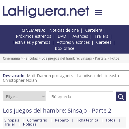
CINEMANÍA:
Noticias de cine
Cartelera
Próximos estrenos
DVD
Avances
Tráilers
Festivales y premios
Actores y actrices
Carteles
Box-office
Cinemanía
> Películas >
Los juegos del hambre: Sinsajo - Parte 2
> Fotos
Destacado:
Matt Damon protagoniza 'La odisea' del cineasta
Christopher Nolan
Los juegos del hambre: Sinsajo - Parte 2
Sinopsis
Comentario
Reparto
Ficha técnica
Fotos
Tráiler
Noticias