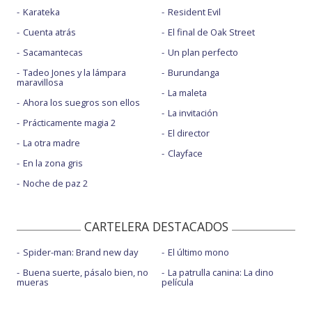
Karateka
Resident Evil
Cuenta atrás
El final de Oak Street
Sacamantecas
Un plan perfecto
Tadeo Jones y la lámpara
Burundanga
maravillosa
La maleta
Ahora los suegros son ellos
La invitación
Prácticamente magia 2
El director
La otra madre
Clayface
En la zona gris
Noche de paz 2
CARTELERA DESTACADOS
Spider-man: Brand new day
El último mono
Buena suerte, pásalo bien, no
La patrulla canina: La dino
mueras
película