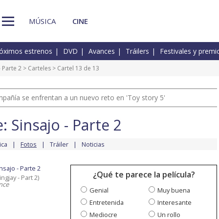
MÚSICA
CINE
óximos estrenos
DVD
Avances
Tráilers
Festivales y premi
 Parte 2
>
Carteles
> Cartel 13 de 13
pañía se enfrentan a un nuevo reto en 'Toy story 5'
 Sinsajo - Parte 2
ica
Fotos
Tráiler
Noticias
sajo - Parte 2
¿Qué te parece la película?
gjay - Part 2)
nce
Genial
Muy buena
Entretenida
Interesante
Mediocre
Un rollo