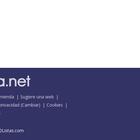
mienda
Sugiere una web
 privacidad
(
Cambiar
)
Cookies
S
0Listas.com