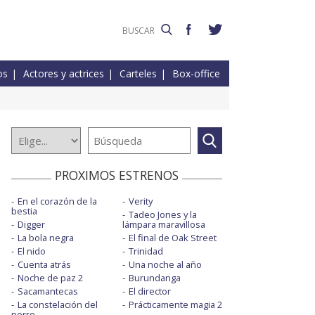
os
Actores y actrices
Carteles
Box-office
PROXIMOS ESTRENOS
En el corazón de la
Verity
bestia
Tadeo Jones y la
Digger
lámpara maravillosa
La bola negra
El final de Oak Street
El nido
Trinidad
Cuenta atrás
Una noche al año
Noche de paz 2
Burundanga
Sacamantecas
El director
La constelación del
Prácticamente magia 2
perro