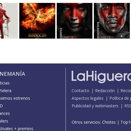
INEMANÍA
icias
telera
Contacto
Redacción
Reco
óximos estrenos
Aspectos legales
Política de
D
Publicidad y webmasters
RS
ances
ilers
Otros servicios:
Chistes
|
Top1
stivales + premios