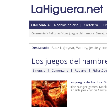
CINEMANÍA:
Noticias de cine
Cartelera
Pr
Cinemanía
> Películas >
Los juegos del hambre: Sinsajo -
Destacado:
Buzz Lightyear, Woody, Jessie y com
Los juegos del hambre:
Sinopsis
Comentario
Reparto
Ficha técn
Los juegos del hambre: Sin
(The hunger games: Mockin
Dirigida por
Francis Lawre