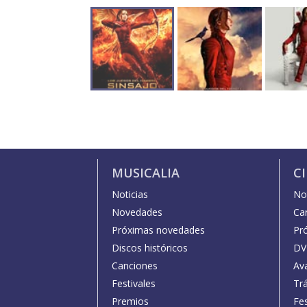
MUSICALIA
C
Noticias
Not
Novedades
Car
Próximas novedades
Pr
Discos históricos
DV
Canciones
Av
Festivales
Trá
Premios
Fe