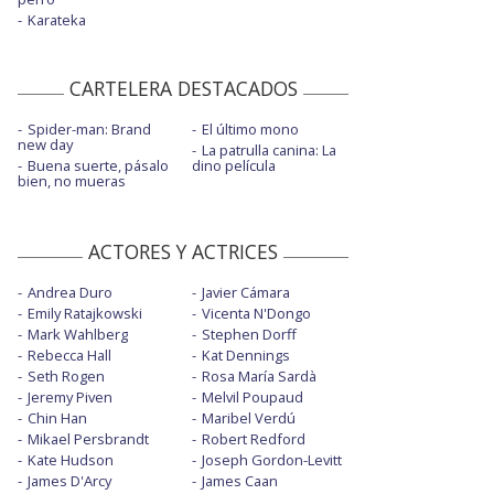
Karateka
CARTELERA DESTACADOS
Spider-man: Brand
El último mono
new day
La patrulla canina: La
Buena suerte, pásalo
dino película
bien, no mueras
ACTORES Y ACTRICES
Andrea Duro
Javier Cámara
Emily Ratajkowski
Vicenta N'Dongo
Mark Wahlberg
Stephen Dorff
Rebecca Hall
Kat Dennings
Seth Rogen
Rosa María Sardà
Jeremy Piven
Melvil Poupaud
Chin Han
Maribel Verdú
Mikael Persbrandt
Robert Redford
Kate Hudson
Joseph Gordon-Levitt
James D'Arcy
James Caan