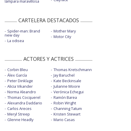
lámpara maravillosa
CARTELERA DESTACADOS
Spider-man: Brand
Mother Mary
new day
Motor City
La odisea
ACTORES Y ACTRICES
Corbin Bleu
Thomas Kretschmann
Álex García
Jay Baruchel
Peter Dinklage
Kate Beckinsale
Alicia Vikander
Julianne Moore
Norma Aleandro
Verónica Echegui
Thomas Cocquerel
Ramón Barea
Alexandra Daddario
Robin Wright
Carlos Areces
Channing Tatum
Meryl Streep
Kristen Stewart
Glenne Headly
Mario Casas