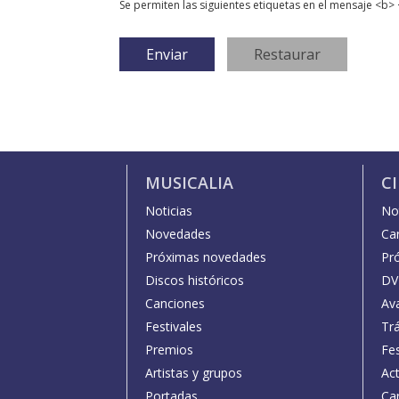
Se permiten las siguientes etiquetas en el mensaje <b> 
MUSICALIA
C
Noticias
Not
Novedades
Car
Próximas novedades
Pr
Discos históricos
DV
Canciones
Av
Festivales
Trá
Premios
Fe
Artistas y grupos
Act
Portadas
Car