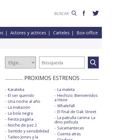
os
Actores y actrices
Carteles
Box-office
PROXIMOS ESTRENOS
Karateka
La maleta
El ser querido
Hechizo: Bienvenidos
a Hexe
Una noche al año
Whalefall
La invitación
El final de Oak Street
La bola negra
La patrulla canina: La
Fiesta pagäna
dino película
Noche de paz 2
Sacamantecas
Sentido y sensibilidad
Cuenta atrás
Tadeo Jones y la
Clayface