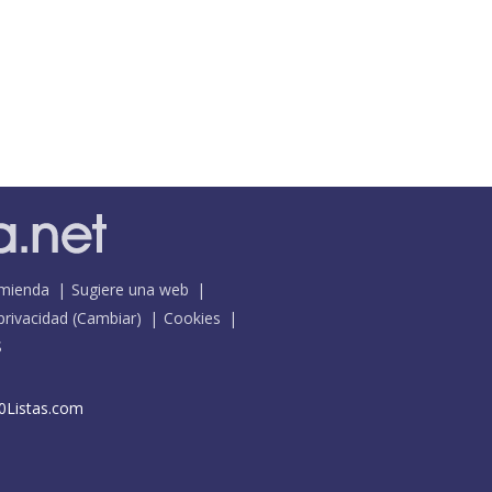
mienda
Sugiere una web
 privacidad
(
Cambiar
)
Cookies
S
0Listas.com