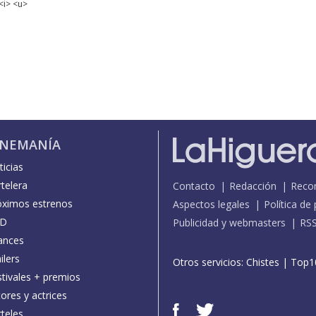
<i> <u>
INEMANÍA
icias
telera
Contacto
Redacción
Reco
óximos estrenos
Aspectos legales
Política de
D
Publicidad y webmasters
RS
ances
ilers
Otros servicios:
Chistes
|
Top1
stivales + premios
ores y actrices
teles