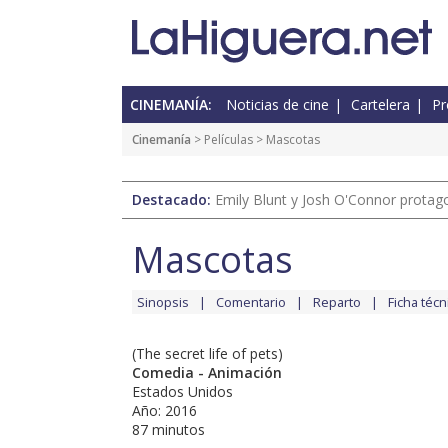
CINEMANÍA:
Noticias de cine
Cartelera
Pr
Cinemanía
> Películas > Mascotas
Destacado:
Emily Blunt y Josh O'Connor protagon
Mascotas
Sinopsis
Comentario
Reparto
Ficha técn
(The secret life of pets)
Comedia - Animación
Estados Unidos
Año: 2016
87 minutos