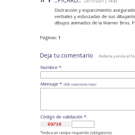
..PICARD..
23/11/2021 | 14:43
Distracción y esparcimiento asegurado 
verbales y esbozadas de sus dibujante
dibujos animados de la Warner Bros. Pa
Páginas:
1
Deja tu comentario
Rellena y envía el f
Nombre *:
Mensaje *:
(500 caracteres máx)
Código de validación *:
*Indica un campo requerido (obligatorio)