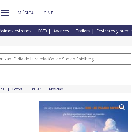
MÚSICA
CINE
óximos estrenos
DVD
Avances
Tráilers
Festivales y premi
izan 'El día de la revelación' de Steven Spielberg
ica
Fotos
Tráiler
Noticias