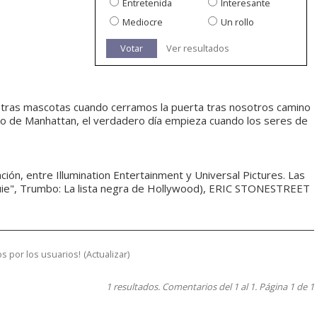
Entretenida
Interesante
Mediocre
Un rollo
Votar
Ver resultados
estras mascotas cuando cerramos la puerta tras nosotros camino
icio de Manhattan, el verdadero día empieza cuando los seres de
ción, entre Illumination Entertainment y Universal Pictures. Las
Louie", Trumbo: La lista negra de Hollywood), ERIC STONESTREET
s por los usuarios!
(
Actualizar
)
1 resultados. Comentarios del 1 al 1. Página 1 de 1