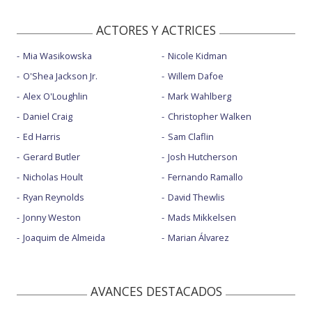
ACTORES Y ACTRICES
Mia Wasikowska
Nicole Kidman
O'Shea Jackson Jr.
Willem Dafoe
Alex O'Loughlin
Mark Wahlberg
Daniel Craig
Christopher Walken
Ed Harris
Sam Claflin
Gerard Butler
Josh Hutcherson
Nicholas Hoult
Fernando Ramallo
Ryan Reynolds
David Thewlis
Jonny Weston
Mads Mikkelsen
Joaquim de Almeida
Marian Álvarez
AVANCES DESTACADOS