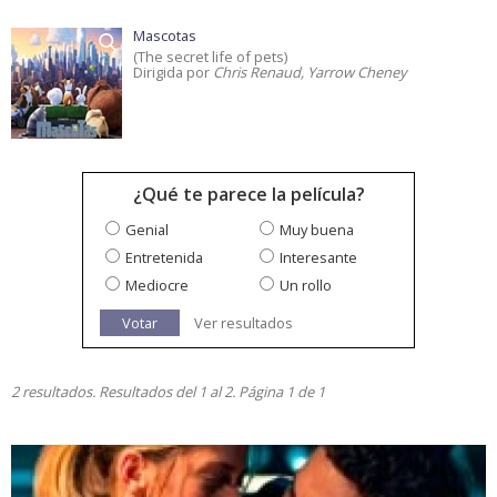
Mascotas
(The secret life of pets)
Dirigida por
Chris Renaud, Yarrow Cheney
¿Qué te parece la película?
Genial
Muy buena
Entretenida
Interesante
Mediocre
Un rollo
Votar
Ver resultados
2 resultados. Resultados del 1 al 2. Página 1 de 1