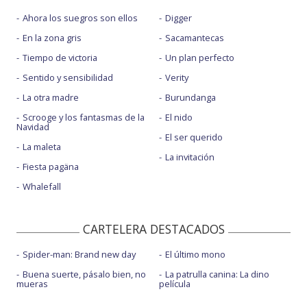
Ahora los suegros son ellos
Digger
En la zona gris
Sacamantecas
Tiempo de victoria
Un plan perfecto
Sentido y sensibilidad
Verity
La otra madre
Burundanga
Scrooge y los fantasmas de la
El nido
Navidad
El ser querido
La maleta
La invitación
Fiesta pagäna
Whalefall
CARTELERA DESTACADOS
Spider-man: Brand new day
El último mono
Buena suerte, pásalo bien, no
La patrulla canina: La dino
mueras
película