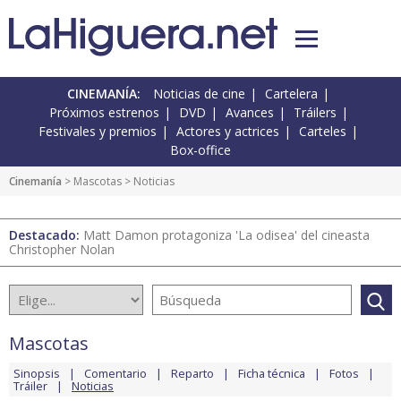
CINEMANÍA:
Noticias de cine
Cartelera
Próximos estrenos
DVD
Avances
Tráilers
Festivales y premios
Actores y actrices
Carteles
Box-office
Cinemanía
>
Mascotas
> Noticias
Destacado:
Matt Damon protagoniza 'La odisea' del cineasta
Christopher Nolan
Mascotas
Sinopsis
Comentario
Reparto
Ficha técnica
Fotos
Tráiler
Noticias