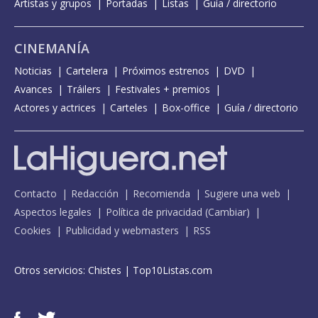
Artistas y grupos
Portadas
Listas
Guía / directorio
CINEMANÍA
Noticias
Cartelera
Próximos estrenos
DVD
Avances
Tráilers
Festivales + premios
Actores y actrices
Carteles
Box-office
Guía / directorio
Contacto
Redacción
Recomienda
Sugiere una web
Aspectos legales
Política de privacidad
(
Cambiar
)
Cookies
Publicidad y webmasters
RSS
Otros servicios:
Chistes
|
Top10Listas.com