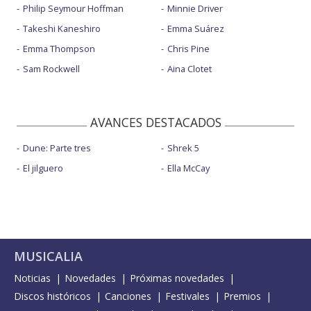
Philip Seymour Hoffman
Minnie Driver
Takeshi Kaneshiro
Emma Suárez
Emma Thompson
Chris Pine
Sam Rockwell
Aina Clotet
AVANCES DESTACADOS
Dune: Parte tres
Shrek 5
El jilguero
Ella McCay
MUSICALIA
Noticias
Novedades
Próximas novedades
Discos históricos
Canciones
Festivales
Premios