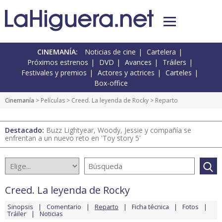
CINEMANÍA:
Noticias de cine
Cartelera
Próximos estrenos
DVD
Avances
Tráilers
Festivales y premios
Actores y actrices
Carteles
Box-office
Cinemanía
> Películas >
Creed. La leyenda de Rocky
> Reparto
Destacado:
Buzz Lightyear, Woody, Jessie y compañía se
enfrentan a un nuevo reto en 'Toy story 5'
Creed. La leyenda de Rocky
Sinopsis
Comentario
Reparto
Ficha técnica
Fotos
Tráiler
Noticias