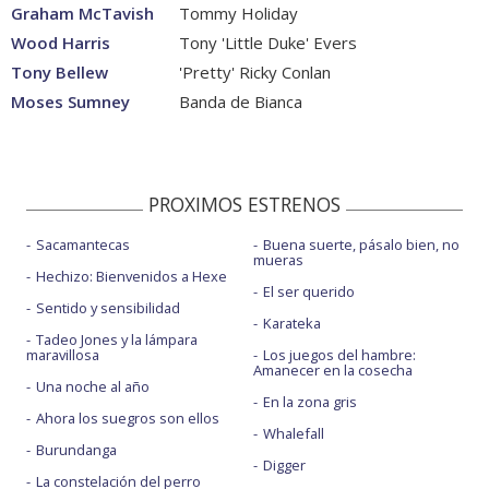
Graham McTavish
Tommy Holiday
Wood Harris
Tony 'Little Duke' Evers
Tony Bellew
'Pretty' Ricky Conlan
Moses Sumney
Banda de Bianca
PROXIMOS ESTRENOS
Sacamantecas
Buena suerte, pásalo bien, no
mueras
Hechizo: Bienvenidos a Hexe
El ser querido
Sentido y sensibilidad
Karateka
Tadeo Jones y la lámpara
maravillosa
Los juegos del hambre:
Amanecer en la cosecha
Una noche al año
En la zona gris
Ahora los suegros son ellos
Whalefall
Burundanga
Digger
La constelación del perro