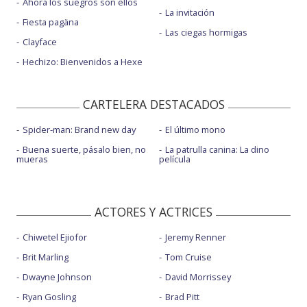
Ahora los suegros son ellos
La invitación
Fiesta pagäna
Las ciegas hormigas
Clayface
Hechizo: Bienvenidos a Hexe
CARTELERA DESTACADOS
Spider-man: Brand new day
El último mono
Buena suerte, pásalo bien, no
La patrulla canina: La dino
mueras
película
ACTORES Y ACTRICES
Chiwetel Ejiofor
Jeremy Renner
Brit Marling
Tom Cruise
Dwayne Johnson
David Morrissey
Ryan Gosling
Brad Pitt