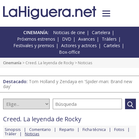
CINEMANÍA:
Noticias de cine
Cartelera
Próximos estrenos
DVD
Avances
Tráilers
Festivales y premios
Actores y actrices
Carteles
Box-office
Cinemanía
>
Creed. La leyenda de Rocky
> Noticias
Destacado:
Tom Holland y Zendaya en 'Spider-man: Brand new
day'
Creed. La leyenda de Rocky
Sinopsis
Comentario
Reparto
Ficha técnica
Fotos
Tráiler
Noticias