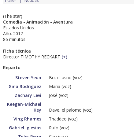
Tráiler
Noticias
(The star)
Comedia - Animación - Aventura
Estados Unidos
Año: 2017
86 minutos
Ficha técnica
Director TIMOTHY RECKART
(
+
)
Reparto
Steven Yeun
Bo, el asno (voz)
Gina Rodriguez
María (voz)
Zachary Levi
José (voz)
Keegan-Michael
Key
Dave, el palomo (voz)
Ving Rhames
Thaddeo (voz)
Gabriel Iglesias
Rufo (voz)
Tyler Perry
Ciro (voz)