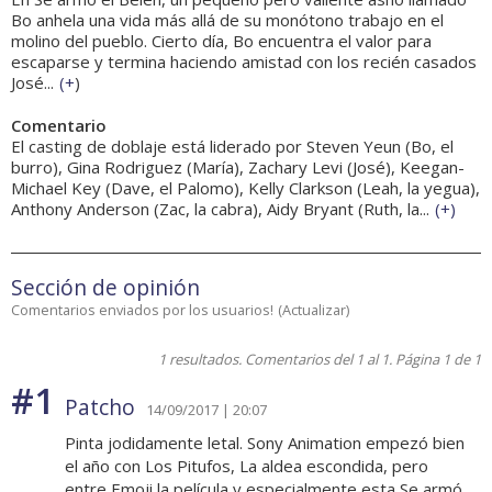
Bo anhela una vida más allá de su monótono trabajo en el
molino del pueblo. Cierto día, Bo encuentra el valor para
escaparse y termina haciendo amistad con los recién casados
José...
(
+
)
Comentario
El casting de doblaje está liderado por Steven Yeun (Bo, el
burro), Gina Rodriguez (María), Zachary Levi (José), Keegan-
Michael Key (Dave, el Palomo), Kelly Clarkson (Leah, la yegua),
Anthony Anderson (Zac, la cabra), Aidy Bryant (Ruth, la...
(
+
)
Sección de opinión
Comentarios enviados por los usuarios!
(
Actualizar
)
1 resultados. Comentarios del 1 al 1. Página 1 de 1
#1
Patcho
14/09/2017 | 20:07
Pinta jodidamente letal. Sony Animation empezó bien
el año con Los Pitufos, La aldea escondida, pero
entre Emoji la película y especialmente esta Se armó