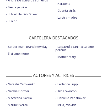
Ahora los suegros son ellos
Karateka
Fiesta pagäna
Cuenta atrás
El final de Oak Street
La otra madre
El nido
CARTELERA DESTACADOS
Spider-man: Brand new day
La patrulla canina: La dino
película
El último mono
Mother Mary
ACTORES Y ACTRICES
Natasha Yarovenko
Federico Luppi
Natalie Dormer
Tilda Swinton
Macarena García
Danielle Panabaker
Maribel Verdú
Milla Jovovich