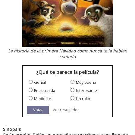
La historia de la primera Navidad como nunca te la habían
contado
¿Qué te parece la película?
Genial
Muy buena
Entretenida
Interesante
Mediocre
Un rollo
Votar
Ver resultados
Sinopsis
En Se armó el Belén, un pequeño pero valiente asno llamado