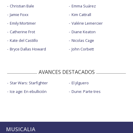
Christian Bale
Emma Suárez
Jamie Foxx
Kim Cattrall
Emily Mortimer
Valérie Lemercier
Catherine Frot
Diane Keaton
Kate del Castillo
Nicolas Cage
Bryce Dallas Howard
John Corbett
AVANCES DESTACADOS
Star Wars: Starfighter
El jilguero
Ice age: En ebullición
Dune: Parte tres
MUSICALIA