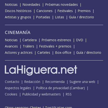
Noticias
Novedades
Próximas novedades
Discos históricos
Canciones
Festivales
Premios
Artistas y grupos
Portadas
Listas
Guía / directorio
CINEMANÍA
Noticias
Cartelera
Próximos estrenos
DVD
Avances
Tráilers
Festivales + premios
Actores y actrices
Carteles
Box-office
Guía / directorio
Contacto
Redacción
Recomienda
Sugiere una web
Aspectos legales
Política de privacidad
(
Cambiar
)
Cookies
Publicidad y webmasters
RSS
Otros servicios:
Chistes
|
Top10Listas.com