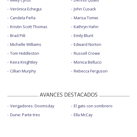
Miley Cyrus
Dennis Quaid
Verónica Echegui
John Cusack
Candela Peña
Marisa Tomei
Kristin Scott Thomas
Kathryn Hahn
Brad Pitt
Emily Blunt
Michelle Williams
Edward Norton
Tom Hiddleston
Russell Crowe
Keira Knightley
Monica Bellucci
Cillian Murphy
Rebecca Ferguson
AVANCES DESTACADOS
Vengadores: Doomsday
El gato con sombrero
Dune: Parte tres
Ella McCay