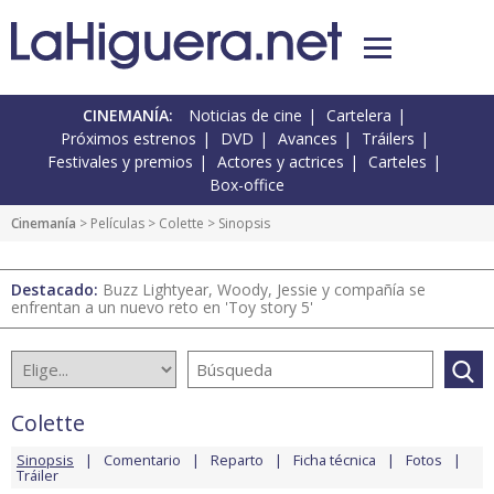
CINEMANÍA:
Noticias de cine
Cartelera
Próximos estrenos
DVD
Avances
Tráilers
Festivales y premios
Actores y actrices
Carteles
Box-office
Cinemanía
> Películas >
Colette
> Sinopsis
Destacado:
Buzz Lightyear, Woody, Jessie y compañía se
enfrentan a un nuevo reto en 'Toy story 5'
Colette
Sinopsis
Comentario
Reparto
Ficha técnica
Fotos
Tráiler