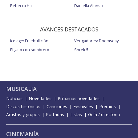
Rebecca Hall
Daniella Alonso
AVANCES DESTACADOS
Ice age: En ebullición
Vengadores: Doomsday
El gato con sombrero
Shrek 5
MUSICALIA
Noticias
Novedades
Próximas novedades
Discos históricos
Canciones
Festivales
Premios
Artistas y grupos
Portadas
Listas
Guía / directorio
CINEMANÍA