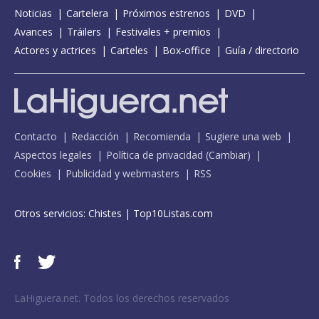
Noticias
Cartelera
Próximos estrenos
DVD
Avances
Tráilers
Festivales + premios
Actores y actrices
Carteles
Box-office
Guía / directorio
Contacto
Redacción
Recomienda
Sugiere una web
Aspectos legales
Política de privacidad
(
Cambiar
)
Cookies
Publicidad y webmasters
RSS
Otros servicios:
Chistes
|
Top10Listas.com
LaHiguera.net. Todos los derechos reservados