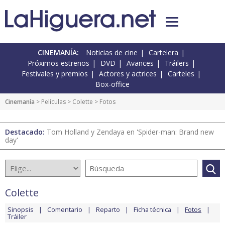
CINEMANÍA:
Noticias de cine
Cartelera
Próximos estrenos
DVD
Avances
Tráilers
Festivales y premios
Actores y actrices
Carteles
Box-office
Cinemanía
> Películas >
Colette
> Fotos
Destacado:
Tom Holland y Zendaya en 'Spider-man: Brand new
day'
Colette
Sinopsis
Comentario
Reparto
Ficha técnica
Fotos
Tráiler