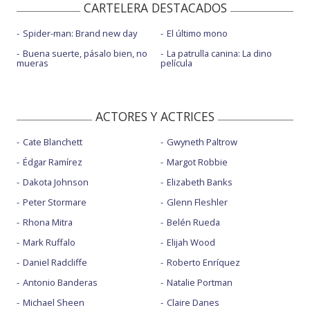
CARTELERA DESTACADOS
Spider-man: Brand new day
El último mono
Buena suerte, pásalo bien, no
La patrulla canina: La dino
mueras
película
ACTORES Y ACTRICES
Cate Blanchett
Gwyneth Paltrow
Édgar Ramírez
Margot Robbie
Dakota Johnson
Elizabeth Banks
Peter Stormare
Glenn Fleshler
Rhona Mitra
Belén Rueda
Mark Ruffalo
Elijah Wood
Daniel Radcliffe
Roberto Enríquez
Antonio Banderas
Natalie Portman
Michael Sheen
Claire Danes