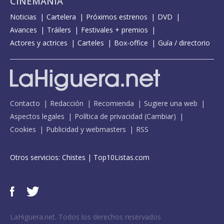
CINEMANÍA
Noticias
Cartelera
Próximos estrenos
DVD
Avances
Tráilers
Festivales + premios
Actores y actrices
Carteles
Box-office
Guía / directorio
Contacto
Redacción
Recomienda
Sugiere una web
Aspectos legales
Política de privacidad
(
Cambiar
)
Cookies
Publicidad y webmasters
RSS
Otros servicios:
Chistes
|
Top10Listas.com
LaHiguera.net. Todos los derechos reservados