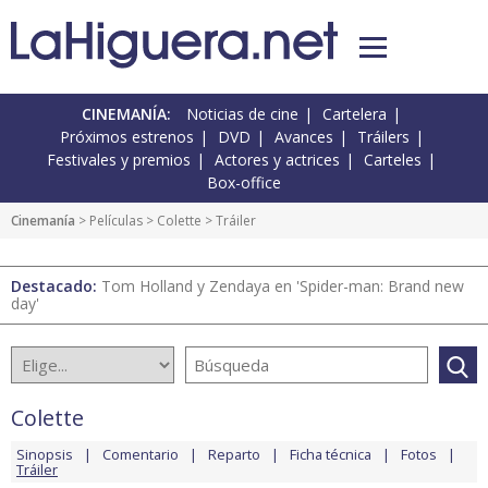
CINEMANÍA:
Noticias de cine
Cartelera
Próximos estrenos
DVD
Avances
Tráilers
Festivales y premios
Actores y actrices
Carteles
Box-office
Cinemanía
> Películas >
Colette
> Tráiler
Destacado:
Tom Holland y Zendaya en 'Spider-man: Brand new
day'
Colette
Sinopsis
Comentario
Reparto
Ficha técnica
Fotos
Tráiler