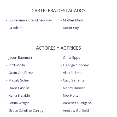
CARTELERA DESTACADOS
Spider-man: Brand new day
Mother Mary
La odisea
Motor City
ACTORES Y ACTRICES
Jason Bateman
Omar Epps
Jordi Mollà
George Clooney
Quim Gutiérrez
Alan Rickman
Magaly Solier
Caco Senante
David Castillo
Noomi Rapace
Karra Elejalde
Nick Nolte
Letitia Wright
Vanessa Hudgens
Grace Caroline Currey
Andrew Garfield