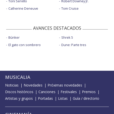
Toni Servillo
Robert Downey Jr.
Catherine Deneuve
Tom Cruise
AVANCES DESTACADOS
Búnker
Shrek 5
El gato con sombrero
Dune: Parte tres
MUSICALIA
Noticias
Novedades
Próximas novedades
Discos históricos
Canciones
Festivales
Premios
Artistas y grupos
Portadas
Listas
Guía / directorio