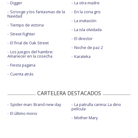
Digger
La otra madre
Scrooge y los fantasmas de la
En la zona gris
Navidad
La invitación
Tiempo de victoria
La isla olvidada
Street Fighter
El director
El final de Oak Street
Noche de paz 2
Los juegos del hambre:
Amanecer en la cosecha
Karateka
Fiesta pagäna
Cuenta atrás
CARTELERA DESTACADOS
Spider-man: Brand new day
La patrulla canina: La dino
película
El último mono
Mother Mary