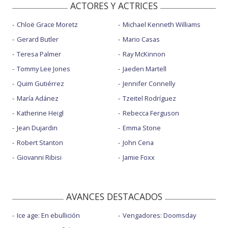
ACTORES Y ACTRICES
Chloë Grace Moretz
Michael Kenneth Williams
Gerard Butler
Mario Casas
Teresa Palmer
Ray McKinnon
Tommy Lee Jones
Jaeden Martell
Quim Gutiérrez
Jennifer Connelly
María Adánez
Tzeitel Rodríguez
Katherine Heigl
Rebecca Ferguson
Jean Dujardin
Emma Stone
Robert Stanton
John Cena
Giovanni Ribisi
Jamie Foxx
AVANCES DESTACADOS
Ice age: En ebullición
Vengadores: Doomsday