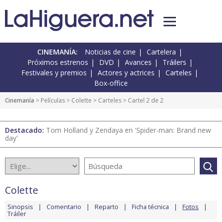
CINEMANÍA:
Noticias de cine
Cartelera
Próximos estrenos
DVD
Avances
Tráilers
Festivales y premios
Actores y actrices
Carteles
Box-office
Cinemanía
> Películas >
Colette
>
Carteles
> Cartel 2 de 2
Destacado:
Tom Holland y Zendaya en 'Spider-man: Brand new
day'
Colette
Sinopsis
Comentario
Reparto
Ficha técnica
Fotos
Tráiler