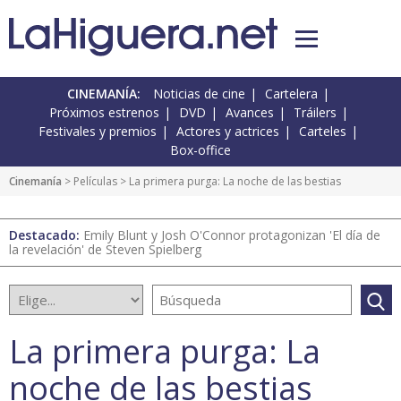
CINEMANÍA:
Noticias de cine
Cartelera
Próximos estrenos
DVD
Avances
Tráilers
Festivales y premios
Actores y actrices
Carteles
Box-office
Cinemanía
> Películas > La primera purga: La noche de las bestias
Destacado:
Emily Blunt y Josh O'Connor protagonizan 'El día de
la revelación' de Steven Spielberg
La primera purga: La
noche de las bestias