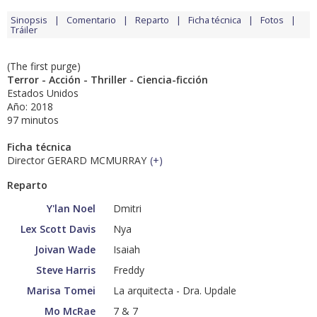
Sinopsis
Comentario
Reparto
Ficha técnica
Fotos
Tráiler
(The first purge)
Terror - Acción - Thriller - Ciencia-ficción
Estados Unidos
Año: 2018
97 minutos
Ficha técnica
Director GERARD MCMURRAY
(
+
)
Reparto
Y'lan Noel
Dmitri
Lex Scott Davis
Nya
Joivan Wade
Isaiah
Steve Harris
Freddy
Marisa Tomei
La arquitecta - Dra. Updale
Mo McRae
7 & 7