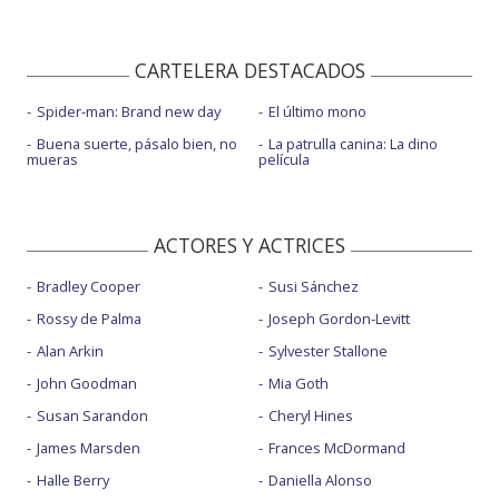
CARTELERA DESTACADOS
Spider-man: Brand new day
El último mono
Buena suerte, pásalo bien, no
La patrulla canina: La dino
mueras
película
ACTORES Y ACTRICES
Bradley Cooper
Susi Sánchez
Rossy de Palma
Joseph Gordon-Levitt
Alan Arkin
Sylvester Stallone
John Goodman
Mia Goth
Susan Sarandon
Cheryl Hines
James Marsden
Frances McDormand
Halle Berry
Daniella Alonso