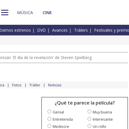
MÚSICA
CINE
óximos estrenos
DVD
Avances
Tráilers
Festivales y premi
izan 'El día de la revelación' de Steven Spielberg
ica
Fotos
Tráiler
Noticias
¿Qué te parece la película?
Genial
Muy buena
Entretenida
Interesante
Mediocre
Un rollo