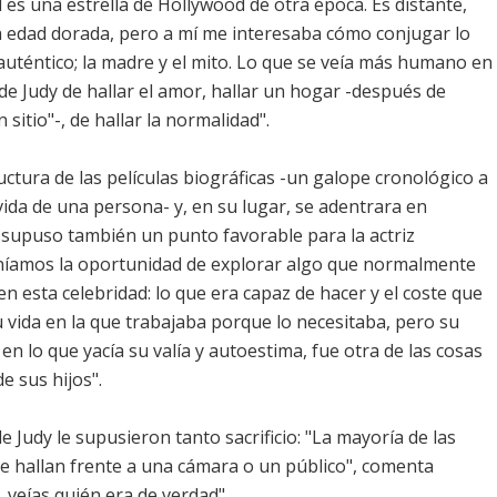
d es una estrella de Hollywood de otra época. Es distante,
la edad dorada, pero a mí me interesaba cómo conjugar lo
uténtico; la madre y el mito. Lo que se veía más humano en
de Judy de hallar el amor, hallar un hogar -después de
sitio"-, de hallar la normalidad".
ructura de las películas biográficas -un galope cronológico a
vida de una persona- y, en su lugar, se adentrara en
upuso también un punto favorable para la actriz
eníamos la oportunidad de explorar algo que normalmente
esta celebridad: lo que era capaz de hacer y el coste que
u vida en la que trabajaba porque lo necesitaba, pero su
en lo que yacía su valía y autoestima, fue otra de las cosas
e sus hijos".
e Judy le supusieron tanto sacrificio: "La mayoría de las
e hallan frente a una cámara o un público", comenta
, veías quién era de verdad".