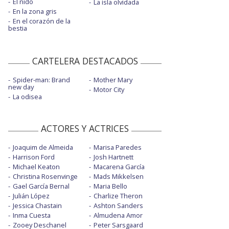
El nido
La isla olvidada
En la zona gris
En el corazón de la
bestia
CARTELERA DESTACADOS
Spider-man: Brand
Mother Mary
new day
Motor City
La odisea
ACTORES Y ACTRICES
Joaquim de Almeida
Marisa Paredes
Harrison Ford
Josh Hartnett
Michael Keaton
Macarena García
Christina Rosenvinge
Mads Mikkelsen
Gael García Bernal
Maria Bello
Julián López
Charlize Theron
Jessica Chastain
Ashton Sanders
Inma Cuesta
Almudena Amor
Zooey Deschanel
Peter Sarsgaard