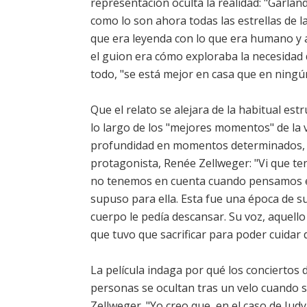
representación oculta la realidad: "Garlan
como lo son ahora todas las estrellas de 
que era leyenda con lo que era humano y a
el guion era cómo exploraba la necesidad 
todo, "se está mejor en casa que en ningún 
Que el relato se alejara de la habitual est
lo largo de los "mejores momentos" de la 
profundidad en momentos determinados, s
protagonista, Renée Zellweger: "Vi que t
no tenemos en cuenta cuando pensamos en 
supuso para ella. Esta fue una época de s
cuerpo le pedía descansar. Su voz, aquello 
que tuvo que sacrificar para poder cuidar d
La película indaga por qué los conciertos d
personas se ocultan tras un velo cuando s
Zellweger. "Yo creo que, en el caso de Judy