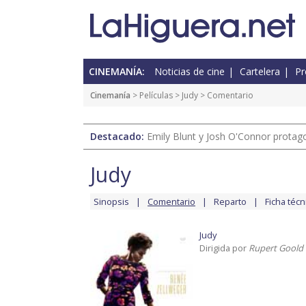
CINEMANÍA:
Noticias de cine
Cartelera
Pr
Cinemanía
> Películas >
Judy
> Comentario
Destacado:
Emily Blunt y Josh O'Connor protagon
Judy
Sinopsis
Comentario
Reparto
Ficha técn
Judy
Dirigida por
Rupert Goold