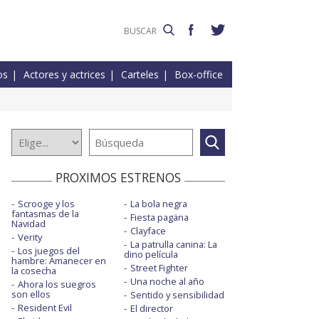
os
Actores y actrices
Carteles
Box-office
PROXIMOS ESTRENOS
Scrooge y los
La bola negra
fantasmas de la
Fiesta pagäna
Navidad
Clayface
Verity
La patrulla canina: La
Los juegos del
dino película
hambre: Amanecer en
Street Fighter
la cosecha
Una noche al año
Ahora los suegros
son ellos
Sentido y sensibilidad
Resident Evil
El director