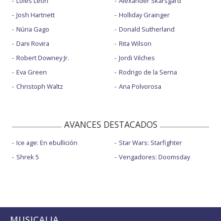
Loles León
Alexander Skarsgård
Josh Hartnett
Holliday Grainger
Núria Gago
Donald Sutherland
Dani Rovira
Rita Wilson
Robert Downey Jr.
Jordi Vilches
Eva Green
Rodrigo de la Serna
Christoph Waltz
Ana Polvorosa
AVANCES DESTACADOS
Ice age: En ebullición
Star Wars: Starfighter
Shrek 5
Vengadores: Doomsday
MUSICALIA