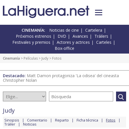
CINEMANÍA:
Noticias de cine
Cartelera
Próximos estrenos
DVD
Avances
Tráilers
Festivales y premios
Actores y actrices
Carteles
Box-office
Cinemanía
> Películas >
Judy
> Fotos
Destacado:
Matt Damon protagoniza 'La odisea' del cineasta
Christopher Nolan
Judy
Sinopsis
Comentario
Reparto
Ficha técnica
Fotos
Tráiler
Noticias