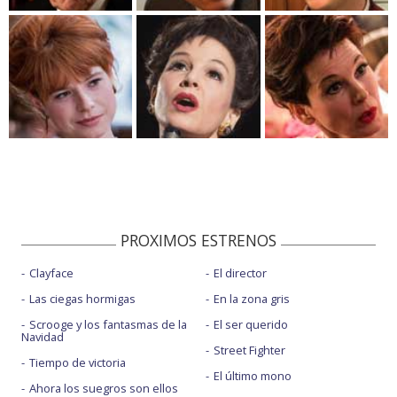
PROXIMOS ESTRENOS
Clayface
El director
Las ciegas hormigas
En la zona gris
Scrooge y los fantasmas de la
El ser querido
Navidad
Street Fighter
Tiempo de victoria
El último mono
Ahora los suegros son ellos