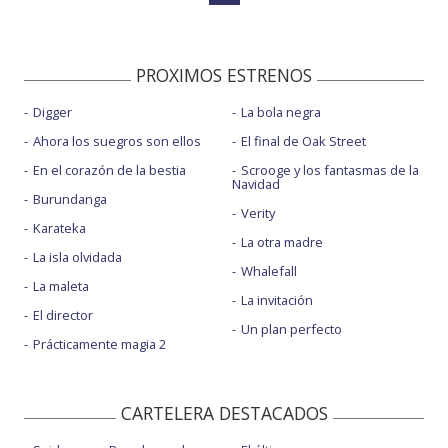
PROXIMOS ESTRENOS
Digger
La bola negra
Ahora los suegros son ellos
El final de Oak Street
En el corazón de la bestia
Scrooge y los fantasmas de la
Navidad
Burundanga
Verity
Karateka
La otra madre
La isla olvidada
Whalefall
La maleta
La invitación
El director
Un plan perfecto
Prácticamente magia 2
CARTELERA DESTACADOS