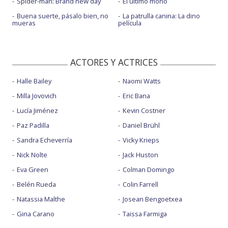
Spider-man: Brand new day
El último mono
Buena suerte, pásalo bien, no
La patrulla canina: La dino
mueras
película
ACTORES Y ACTRICES
Halle Bailey
Naomi Watts
Milla Jovovich
Eric Bana
Lucía Jiménez
Kevin Costner
Paz Padilla
Daniel Brühl
Sandra Echeverría
Vicky Krieps
Nick Nolte
Jack Huston
Eva Green
Colman Domingo
Belén Rueda
Colin Farrell
Natassia Malthe
Josean Bengoetxea
Gina Carano
Taissa Farmiga