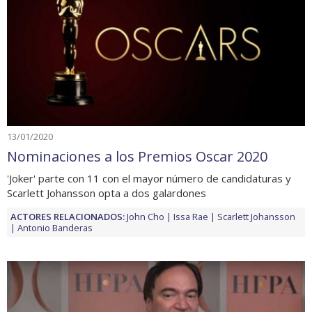
13/01/2020
Nominaciones a los Premios Oscar 2020
'Joker' parte con 11 con el mayor número de candidaturas y
Scarlett Johansson opta a dos galardones
ACTORES RELACIONADOS:
John Cho
Issa Rae
Scarlett Johansson
Antonio Banderas