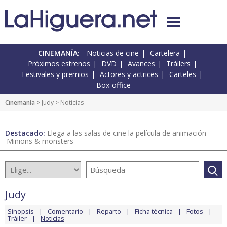
CINEMANÍA:
Noticias de cine
Cartelera
Próximos estrenos
DVD
Avances
Tráilers
Festivales y premios
Actores y actrices
Carteles
Box-office
Cinemanía
>
Judy
> Noticias
Destacado:
Llega a las salas de cine la película de animación
'Minions & monsters'
Judy
Sinopsis
Comentario
Reparto
Ficha técnica
Fotos
Tráiler
Noticias