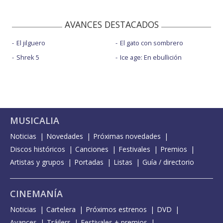
AVANCES DESTACADOS
El jilguero
El gato con sombrero
Shrek 5
Ice age: En ebullición
MUSICALIA
Noticias
Novedades
Próximas novedades
Discos históricos
Canciones
Festivales
Premios
Artistas y grupos
Portadas
Listas
Guía / directorio
CINEMANÍA
Noticias
Cartelera
Próximos estrenos
DVD
Avances
Tráilers
Festivales + premios