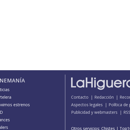
INEMANÍA
icias
telera
Contacto
Redacción
Reco
óximos estrenos
Aspectos legales
Política de
D
Publicidad y webmasters
RS
ances
ilers
Otros servicios:
Chistes
|
Top1