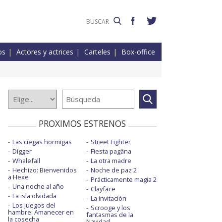
os
Actores y actrices
Carteles
Box-office
PROXIMOS ESTRENOS
Las ciegas hormigas
Street Fighter
Digger
Fiesta pagäna
Whalefall
La otra madre
Hechizo: Bienvenidos
Noche de paz 2
a Hexe
Prácticamente magia 2
Una noche al año
Clayface
La isla olvidada
La invitación
Los juegos del
Scrooge y los
hambre: Amanecer en
fantasmas de la
la cosecha
Navidad