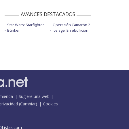
AVANCES DESTACADOS
Star Wars: Starfighter
Operación Camarón 2
Búnker
Ice age: En ebullición
mienda
Sugiere una web
 privacidad
(
Cambiar
)
Cookies
S
0Listas.com