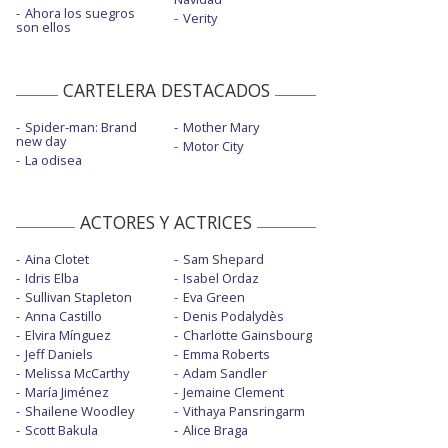
Ahora los suegros
Verity
son ellos
CARTELERA DESTACADOS
Spider-man: Brand
Mother Mary
new day
Motor City
La odisea
ACTORES Y ACTRICES
Aina Clotet
Sam Shepard
Idris Elba
Isabel Ordaz
Sullivan Stapleton
Eva Green
Anna Castillo
Denis Podalydès
Elvira Mínguez
Charlotte Gainsbourg
Jeff Daniels
Emma Roberts
Melissa McCarthy
Adam Sandler
María Jiménez
Jemaine Clement
Shailene Woodley
Vithaya Pansringarm
Scott Bakula
Alice Braga