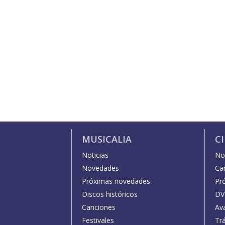
MUSICALIA
C
Noticias
Not
Novedades
Car
Próximas novedades
Pr
Discos históricos
DV
Canciones
Av
Festivales
Trá