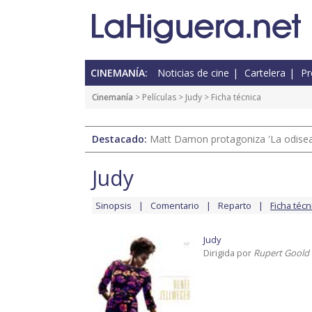
CINEMANÍA:
Noticias de cine
Cartelera
Pr
Cinemanía
> Películas >
Judy
> Ficha técnica
Destacado:
Matt Damon protagoniza 'La odisea'
Judy
Sinopsis
Comentario
Reparto
Ficha técn
Judy
Dirigida por
Rupert Goold