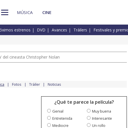
MÚSICA
CINE
óximos estrenos
DVD
Avances
Tráilers
Festivales y premi
 del cineasta Christopher Nolan
ica
Fotos
Tráiler
Noticias
¿Qué te parece la película?
Genial
Muy buena
Entretenida
Interesante
Mediocre
Un rollo