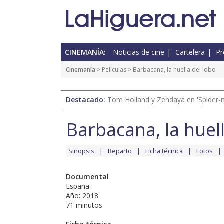
CINEMANÍA:
Noticias de cine
Cartelera
Pr
Cinemanía
> Películas > Barbacana, la huella del lobo
Destacado:
Tom Holland y Zendaya en 'Spider-
Barbacana, la huell
Sinopsis
Reparto
Ficha técnica
Fotos
Documental
España
Año: 2018
71 minutos