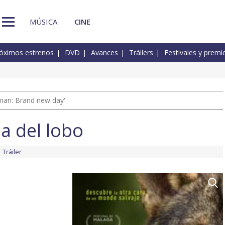
MÚSICA
CINE
óximos estrenos
DVD
Avances
Tráilers
Festivales y premi
man: Brand new day'
a del lobo
Tráiler