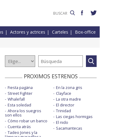
os
Actores y actrices
Carteles
Box-office
PROXIMOS ESTRENOS
Fiesta pagäna
En la zona gris
Street Fighter
Clayface
Whalefall
La otra madre
Esta soledad
El director
Ahora los suegros
Trinidad
son ellos
Las ciegas hormigas
Cómo robar un banco
El nido
Cuenta atrás
Sacamantecas
Tadeo Jones y la
lámpara maravillosa