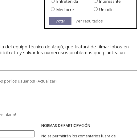
Entretenida
Interesante
Mediocre
Un rollo
Votar
Ver resultados
 la del equipo técnico de Acajú, que tratará de filmar lobos en
ifícil reto y salvar los numerosos problemas que plantea un
s por los usuarios!
(
Actualizar
)
ormulario!
NORMAS DE PARTICIPACIÓN
No se permitirán los comentarios fuera de