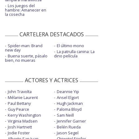
Los juegos del
hambre: Amanecer en
la cosecha
CARTELERA DESTACADOS
Spider-man: Brand
El último mono
new day
La patrulla canina: La
Buena suerte, pásalo
dino película
bien, no mueras
ACTORES Y ACTRICES
John Travolta
Deannie Yip
Mélanie Laurent
Ansel Elgort
Paul Bettany
Hugh Jackman
Guy Pearce
Paloma Bloyd
Kerry Washington
Sam Neill
Virginia Madsen
Jennifer Garner
Josh Hartnett
Belén Rueda
Jodie Foster
Jason Segel
Alberto San Juan
Chiwetel Ejiofor