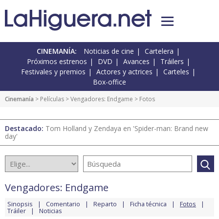
CINEMANÍA:
Noticias de cine
Cartelera
Próximos estrenos
DVD
Avances
Tráilers
Festivales y premios
Actores y actrices
Carteles
Box-office
Cinemanía
> Películas >
Vengadores: Endgame
> Fotos
Destacado:
Tom Holland y Zendaya en 'Spider-man: Brand new
day'
Vengadores: Endgame
Sinopsis
Comentario
Reparto
Ficha técnica
Fotos
Tráiler
Noticias