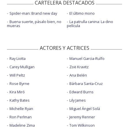
CARTELERA DESTACADOS
Spider-man: Brand new day
El último mono
Buena suerte, pásalo bien, no
La patrulla canina: La dino
mueras
película
ACTORES Y ACTRICES
Ray Liotta
Manuel Garcia-Rulfo
Carey Mulligan
Zoë Kravitz
Will Peltz
Ana Belén
Rose Byrne
Bárbara Santa-Cruz
Kira Miró
Edward Burns
Kathy Bates
Lily James
Michelle Ryan
Miguel Ángel Solá
Ron Perlman
Jeremy Renner
Madeline Zima
Tom Wilkinson