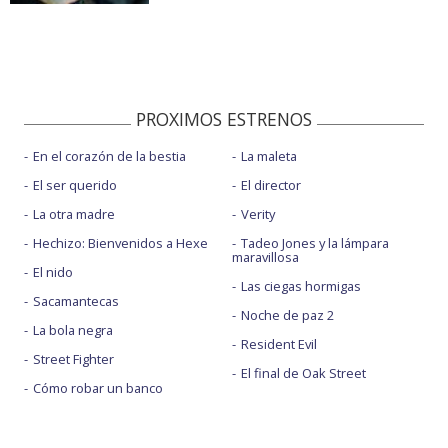
PROXIMOS ESTRENOS
En el corazón de la bestia
La maleta
El ser querido
El director
La otra madre
Verity
Hechizo: Bienvenidos a Hexe
Tadeo Jones y la lámpara
maravillosa
El nido
Las ciegas hormigas
Sacamantecas
Noche de paz 2
La bola negra
Resident Evil
Street Fighter
El final de Oak Street
Cómo robar un banco