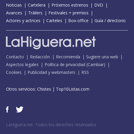
Noticias
Cartelera
Próximos estrenos
DVD
Avances
Tráilers
Festivales + premios
Actores y actrices
Carteles
Box-office
Guía / directorio
Contacto
Redacción
Recomienda
Sugiere una web
Aspectos legales
Política de privacidad
(
Cambiar
)
Cookies
Publicidad y webmasters
RSS
Otros servicios:
Chistes
|
Top10Listas.com
LaHiguera.net. Todos los derechos reservados