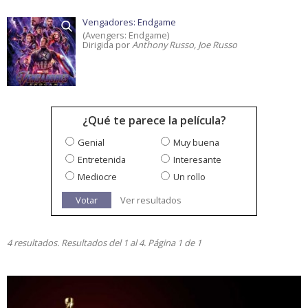
Vengadores: Endgame
(Avengers: Endgame)
Dirigida por
Anthony Russo, Joe Russo
¿Qué te parece la película?
Genial
Muy buena
Entretenida
Interesante
Mediocre
Un rollo
Votar
Ver resultados
4 resultados. Resultados del 1 al 4. Página 1 de 1