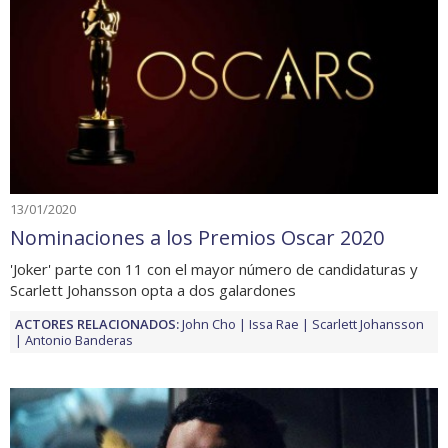
13/01/2020
Nominaciones a los Premios Oscar 2020
'Joker' parte con 11 con el mayor número de candidaturas y
Scarlett Johansson opta a dos galardones
ACTORES RELACIONADOS:
John Cho
Issa Rae
Scarlett Johansson
Antonio Banderas