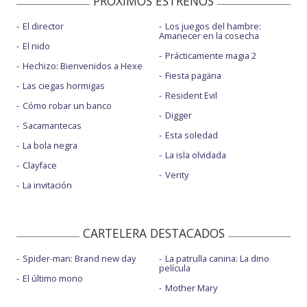
PROXIMOS ESTRENOS
El director
Los juegos del hambre:
Amanecer en la cosecha
El nido
Prácticamente magia 2
Hechizo: Bienvenidos a Hexe
Fiesta pagäna
Las ciegas hormigas
Resident Evil
Cómo robar un banco
Digger
Sacamantecas
Esta soledad
La bola negra
La isla olvidada
Clayface
Verity
La invitación
CARTELERA DESTACADOS
Spider-man: Brand new day
La patrulla canina: La dino
película
El último mono
Mother Mary