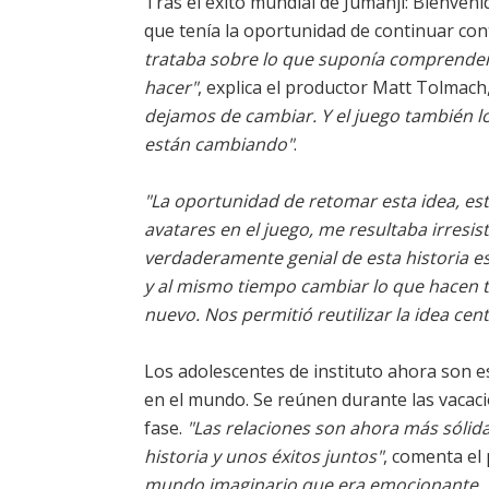
Tras el éxito mundial de Jumanji: Bienveni
que tenía la oportunidad de continuar con
trataba sobre lo que suponía comprender
hacer"
, explica el productor Matt Tolmach
dejamos de cambiar. Y el juego también lo
están cambiando"
.
"La oportunidad de retomar esta idea, es
avatares en el juego, me resultaba irresist
verdaderamente genial de esta historia es
y al mismo tiempo cambiar lo que hacen t
nuevo. Nos permitió reutilizar la idea ce
Los adolescentes de instituto ahora son e
en el mundo. Se reúnen durante las vacaci
fase.
"Las relaciones son ahora más sólida
historia y unos éxitos juntos"
, comenta el
mundo imaginario que era emocionante, p