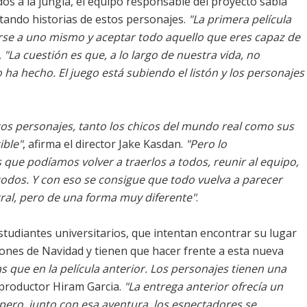
dos a la jungla, el equipo responsable del proyecto sabía
tando historias de estos personajes.
"La primera película
se a uno mismo y aceptar todo aquello que eres capaz de
,
"La cuestión es que, a lo largo de nuestra vida, no
 ha hecho. El juego está subiendo el listón y los personajes
tos personajes, tanto los chicos del mundo real como sus
ible"
, afirma el director Jake Kasdan.
"Pero lo
 que podíamos volver a traerlos a todos, reunir al equipo,
odos. Y con eso se consigue que todo vuelva a parecer
ntral, pero de una forma muy diferente"
.
studiantes universitarios, que intentan encontrar su lugar
ones de Navidad y tienen que hacer frente a esta nueva
s que en la película anterior. Los personajes tienen una
 productor Hiram Garcia.
"La entrega anterior ofrecía un
ero, junto con esa aventura, los espectadores se