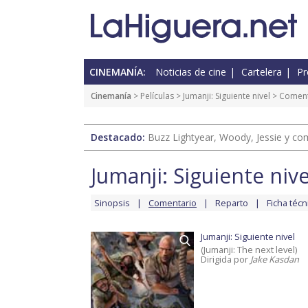
CINEMANÍA:
Noticias de cine
Cartelera
Pr
Cinemanía
> Películas >
Jumanji: Siguiente nivel
> Coment
Destacado:
Buzz Lightyear, Woody, Jessie y com
Jumanji: Siguiente nive
Sinopsis
Comentario
Reparto
Ficha técn
Jumanji: Siguiente nivel
(Jumanji: The next level)
Dirigida por
Jake Kasdan