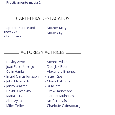
Prácticamente magia 2
CARTELERA DESTACADOS
Spider-man: Brand
Mother Mary
new day
Motor City
La odisea
ACTORES Y ACTRICES
Hayley Atwell
Sienna Miller
Juan Pablo Urrego
Douglas Booth
Colin Hanks
Alexandra Jiménez
Ingrid García Jonsson
Javier Ríos
John Malkovich
Chazz Palminteri
Jonny Weston
Brad Pitt
David Duchovny
Drew Barrymore
María Ruiz
Dermot Mulroney
Abel Ayala
María Hervás
Miles Teller
Charlotte Gainsbourg