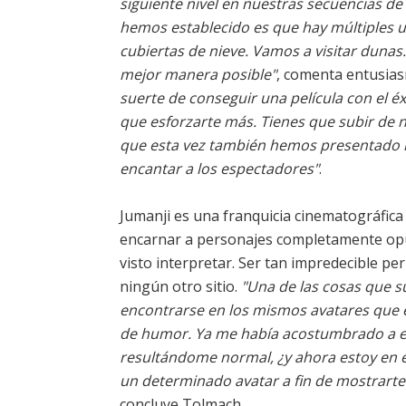
siguiente nivel en nuestras secuencias d
hemos establecido es que hay múltiples u
cubiertas de nieve. Vamos a visitar dunas.
mejor manera posible"
, comenta entusia
suerte de conseguir una película con el éxi
que esforzarte más. Tienes que subir de n
que esta vez también hemos presentado n
encantar a los espectadores"
.
Jumanji es una franquicia cinematográfica 
encarnar a personajes completamente opue
visto interpretar. Ser tan impredecible 
ningún otro sitio.
"Una de las cosas que s
encontrarse en los mismos avatares que e
de humor. Ya me había acostumbrado a e
resultándome normal, ¿y ahora estoy en e
un determinado avatar a fin de mostrarte
concluye Tolmach.