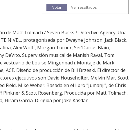
Votar
Ver resultados
ón de Matt Tolmach / Seven Bucks / Detective Agency. Una
NTE NIVEL, protagonizada por Dwayne Johnson, Jack Black,
afina, Alex Wolff, Morgan Turner, Ser’Darius Blain,
y DeVito. Supervisión musical de Manish Raval, Tom
de vestuario de Louise Mingenbach. Montaje de Mark
, ACE. Diseño de producción de Bill Brzeski. El director de
ctores ejecutivos son David Householter, Melvin Mar, Scott
ed Field, Mike Weber. Basada en el libro "Jumanji", de Chris
eff Pinkner & Scott Rosenberg. Producida por Matt Tolmach,
 Hiram Garcia. Dirigida por Jake Kasdan.