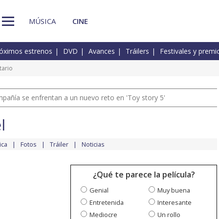
MÚSICA
CINE
óximos estrenos
DVD
Avances
Tráilers
Festivales y premi
ario
pañía se enfrentan a un nuevo reto en 'Toy story 5'
l
ica
Fotos
Tráiler
Noticias
¿Qué te parece la película?
Genial
Muy buena
Entretenida
Interesante
Mediocre
Un rollo