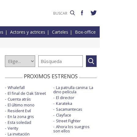
os
Actores y actrices
Carteles
Box-office
PROXIMOS ESTRENOS
Whalefall
La patrulla canina: La
dino película
El final de Oak Street
El director
Cuenta atrás
Karateka
El último mono
Sacamantecas
Resident Evil
Clayface
En la zona gris
Street Fighter
Esta soledad
Ahora los suegros
Verity
son ellos
La invitación