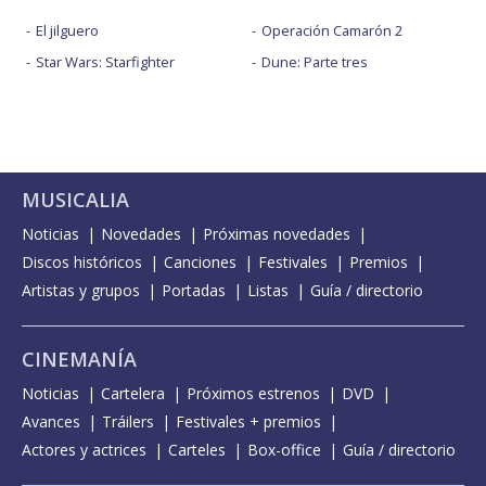
El jilguero
Operación Camarón 2
Star Wars: Starfighter
Dune: Parte tres
MUSICALIA
Noticias
Novedades
Próximas novedades
Discos históricos
Canciones
Festivales
Premios
Artistas y grupos
Portadas
Listas
Guía / directorio
CINEMANÍA
Noticias
Cartelera
Próximos estrenos
DVD
Avances
Tráilers
Festivales + premios
Actores y actrices
Carteles
Box-office
Guía / directorio