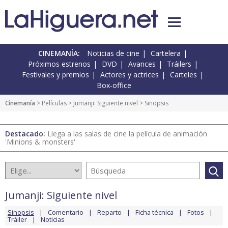
CINEMANÍA:
Noticias de cine
Cartelera
Próximos estrenos
DVD
Avances
Tráilers
Festivales y premios
Actores y actrices
Carteles
Box-office
Cinemanía
> Películas >
Jumanji: Siguiente nivel
> Sinopsis
Destacado:
Llega a las salas de cine la película de animación
'Minions & monsters'
Jumanji: Siguiente nivel
Sinopsis
Comentario
Reparto
Ficha técnica
Fotos
Tráiler
Noticias