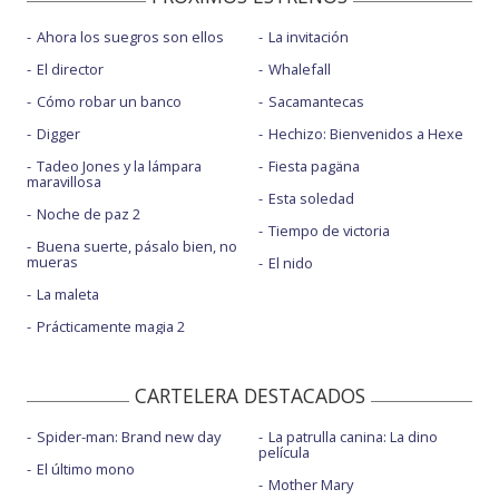
Ahora los suegros son ellos
La invitación
El director
Whalefall
Cómo robar un banco
Sacamantecas
Digger
Hechizo: Bienvenidos a Hexe
Tadeo Jones y la lámpara
Fiesta pagäna
maravillosa
Esta soledad
Noche de paz 2
Tiempo de victoria
Buena suerte, pásalo bien, no
mueras
El nido
La maleta
Prácticamente magia 2
CARTELERA DESTACADOS
Spider-man: Brand new day
La patrulla canina: La dino
película
El último mono
Mother Mary