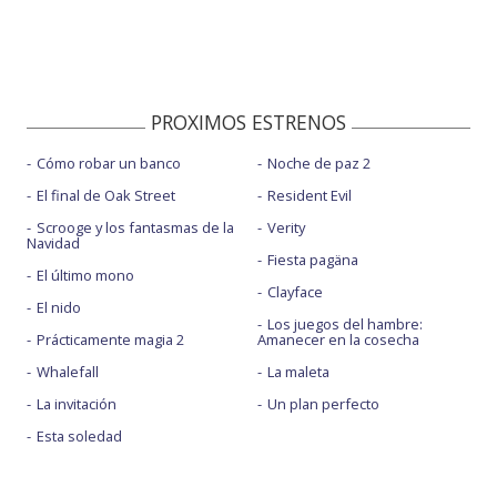
PROXIMOS ESTRENOS
Cómo robar un banco
Noche de paz 2
El final de Oak Street
Resident Evil
Scrooge y los fantasmas de la
Verity
Navidad
Fiesta pagäna
El último mono
Clayface
El nido
Los juegos del hambre:
Prácticamente magia 2
Amanecer en la cosecha
Whalefall
La maleta
La invitación
Un plan perfecto
Esta soledad