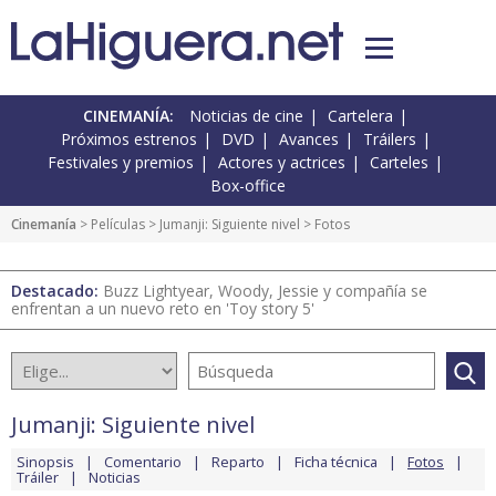
CINEMANÍA:
Noticias de cine
Cartelera
Próximos estrenos
DVD
Avances
Tráilers
Festivales y premios
Actores y actrices
Carteles
Box-office
Cinemanía
> Películas >
Jumanji: Siguiente nivel
> Fotos
Destacado:
Buzz Lightyear, Woody, Jessie y compañía se
enfrentan a un nuevo reto en 'Toy story 5'
Jumanji: Siguiente nivel
Sinopsis
Comentario
Reparto
Ficha técnica
Fotos
Tráiler
Noticias