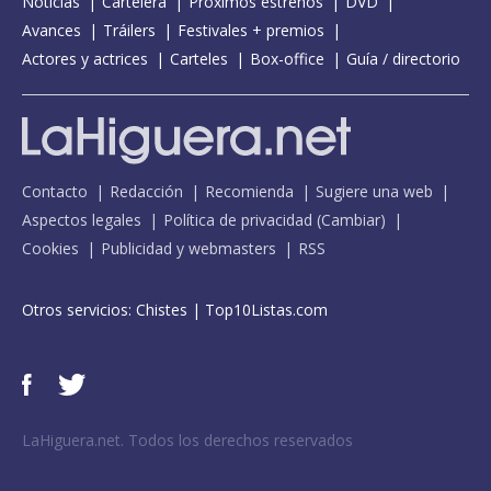
Noticias
Cartelera
Próximos estrenos
DVD
Avances
Tráilers
Festivales + premios
Actores y actrices
Carteles
Box-office
Guía / directorio
Contacto
Redacción
Recomienda
Sugiere una web
Aspectos legales
Política de privacidad
(
Cambiar
)
Cookies
Publicidad y webmasters
RSS
Otros servicios:
Chistes
|
Top10Listas.com
LaHiguera.net. Todos los derechos reservados