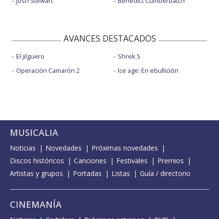
Josh Stewart
Benedict Cumberbatch
AVANCES DESTACADOS
El jilguero
Shrek 5
Operación Camarón 2
Ice age: En ebullición
MUSICALIA
Noticias
Novedades
Próximas novedades
Discos históricos
Canciones
Festivales
Premios
Artistas y grupos
Portadas
Listas
Guía / directorio
CINEMANÍA