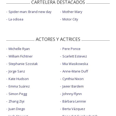
CARTELERA DESTACADOS
Spider-man: Brand new day
Mother Mary
La odisea
Motor City
ACTORES Y ACTRICES
Michelle Ryan
Pere Ponce
William Fichtner
Scarlett Estevez
Stephanie Szostak
Mia Wasikowska
Jorge Sanz
Anne-Marie Duff
Kate Hudson
Cynthia Nixon
Emma Suárez
Javier Bardem
Simon Pegg
Johnny Flynn
Zhang Ziyi
Bárbara Lennie
Juan Diego
Berta Vázquez