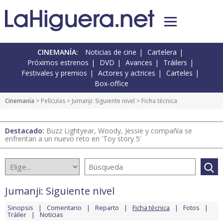
CINEMANÍA:
Noticias de cine
Cartelera
Próximos estrenos
DVD
Avances
Tráilers
Festivales y premios
Actores y actrices
Carteles
Box-office
Cinemanía
> Películas >
Jumanji: Siguiente nivel
> Ficha técnica
Destacado:
Buzz Lightyear, Woody, Jessie y compañía se
enfrentan a un nuevo reto en 'Toy story 5'
Jumanji: Siguiente nivel
Sinopsis
Comentario
Reparto
Ficha técnica
Fotos
Tráiler
Noticias