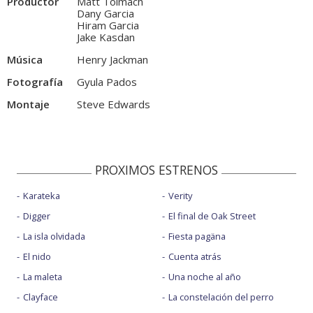
Productor
Matt Tolmach
Dany Garcia
Hiram Garcia
Jake Kasdan
Música
Henry Jackman
Fotografía
Gyula Pados
Montaje
Steve Edwards
PROXIMOS ESTRENOS
Karateka
Verity
Digger
El final de Oak Street
La isla olvidada
Fiesta pagäna
El nido
Cuenta atrás
La maleta
Una noche al año
Clayface
La constelación del perro