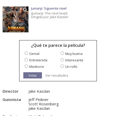
Jumanji: Siguiente nivel
(Jumanji: The next level)
Dirigida por
Jake Kasdan
¿Qué te parece la película?
Genial
Muy buena
Entretenida
Interesante
Mediocre
Un rollo
Votar
Ver resultados
Director
Jake Kasdan
Guionista
Jeff Pinkner
Scott Rosenberg
Jake Kasdan