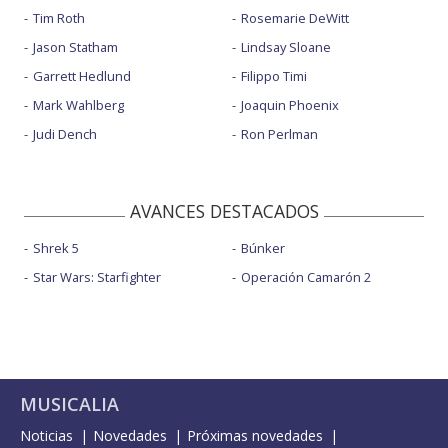
Tim Roth
Rosemarie DeWitt
Jason Statham
Lindsay Sloane
Garrett Hedlund
Filippo Timi
Mark Wahlberg
Joaquin Phoenix
Judi Dench
Ron Perlman
AVANCES DESTACADOS
Shrek 5
Búnker
Star Wars: Starfighter
Operación Camarón 2
MUSICALIA
Noticias
Novedades
Próximas novedades