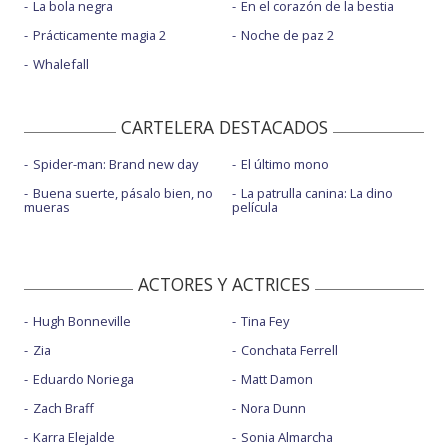
La bola negra
En el corazón de la bestia
Prácticamente magia 2
Noche de paz 2
Whalefall
CARTELERA DESTACADOS
Spider-man: Brand new day
El último mono
Buena suerte, pásalo bien, no
La patrulla canina: La dino
mueras
película
ACTORES Y ACTRICES
Hugh Bonneville
Tina Fey
Zia
Conchata Ferrell
Eduardo Noriega
Matt Damon
Zach Braff
Nora Dunn
Karra Elejalde
Sonia Almarcha