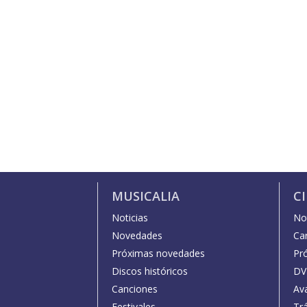
MUSICALIA
C
Noticias
Not
Novedades
Car
Próximas novedades
Pr
Discos históricos
DV
Canciones
Av
Festivales
Trá