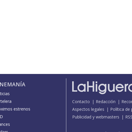
INEMANÍA
icias
telera
Contacto
Redacción
Reco
óximos estrenos
Aspectos legales
Política de
D
Publicidad y webmasters
RS
ances
ilers