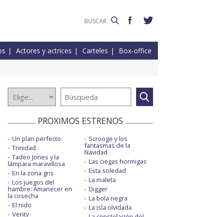
os
Actores y actrices
Carteles
Box-office
PROXIMOS ESTRENOS
Un plan perfecto
Scrooge y los
fantasmas de la
Trinidad
Navidad
Tadeo Jones y la
Las ciegas hormigas
lámpara maravillosa
Esta soledad
En la zona gris
La maleta
Los juegos del
hambre: Amanecer en
Digger
la cosecha
La bola negra
El nido
La isla olvidada
Verity
La constelación del