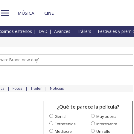
MÚSICA
CINE
óximos estrenos
DVD
Avances
Tráilers
Festivales y premi
man: Brand new day'
ica
Fotos
Tráiler
Noticias
¿Qué te parece la película?
Genial
Muy buena
Entretenida
Interesante
Mediocre
Un rollo