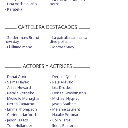
Una noche al año
perro
Karateka
CARTELERA DESTACADOS
Spider-man: Brand
La patrulla canina: La
new day
dino película
El último mono
Mother Mary
ACTORES Y ACTRICES
Danai Gurira
Dennis Quaid
Salma Hayek
Raúl Arévalo
Arliss Howard
Léa Drucker
Natalia Verbeke
Denzel Washington
Michelle Monaghan
Michael Nyqvist
Nerea Camacho
Jason Statham
Emma Thompson
Mélanie Laurent
Corinna Harfouch
Natalie Portman
Jason Isaacs
Colin Farrell
Tom Hollander
Ilenia Pastorelli