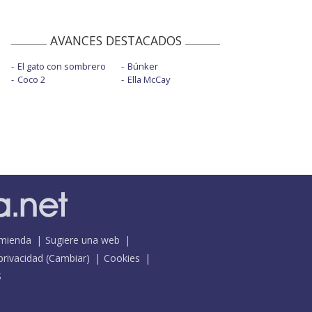
AVANCES DESTACADOS
El gato con sombrero
Búnker
Coco 2
Ella McCay
mienda
Sugiere una web
 privacidad
(
Cambiar
)
Cookies
S