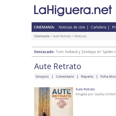
CINEMANÍA:
Noticias de cine
Cartelera
Pr
Cinemanía
>
Aute Retrato
> Noticias
Destacado:
Tom Holland y Zendaya en 'Spider-
Aute Retrato
Sinopsis
Comentario
Reparto
Ficha técn
Aute Retrato
Dirigida por
Gaizka Urresti