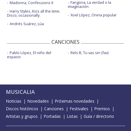
Fangoria, La verdad o la
Madonna, Confessions II
imaginación
Harry Styles, Kiss all the time.
Xoel López, Oniria popular
Disco, occasionally.
Andrés Suárez, Lúa
CANCIONES
Pablo López, El niño del
Rels B, Tu vas sin (fav)
espacio
MUSICALIA
Noticias
Novedades
Próximas novedades
Discos históricos
Canciones
Festivales
Premios
Artistas y grupos
Portadas
Listas
Guía / directorio