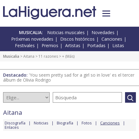
MUSICALIA:
Noticias musicales
Novedades
Próximas novedades
Discos históricos
Canciones
Festivales
Premios
Artistas
Portadas
Listas
Musicalia
>
Aitana
>
11 razones
> + (Más)
Destacado:
'You seem pretty sad for a girl so in love' es el tercer
álbum de Olivia Rodrigo
Aitana
Discografía
Noticias
Biografía
Fotos
Canciones
Enlaces