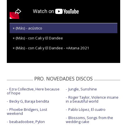
+ (Más) - acústico
+ (Más) - con Cali y El Dandee
+ (Más) - con Cali y El Dandee - +Aitana 2021
PRO. NOVEDADES DISCOS
Ezra Collective, Here because
Jungle, Sunshine
of hope
Roger Taylor, Violence insane
Becky G, Baraja bendita
in a beautiful world
Phoebe Bridgers, Lost
Pablo López, El cuatro
weekend
Blossoms, Songs from the
beabadoobee, Pylon
wedding cake