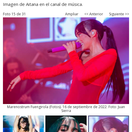
Imagen de Aitana en el canal de música.
Foto 15 de 31
Ampliar
<< Anterior
Siguiente >>
Marenostrum Fuengirola
(
Fotos
). 16 de septiembre de 2022. Foto: Juan
Sierra