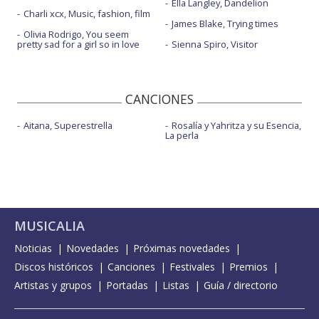
Ella Langley, Dandelion
Charli xcx, Music, fashion, film
James Blake, Trying times
Olivia Rodrigo, You seem
pretty sad for a girl so in love
Sienna Spiro, Visitor
CANCIONES
Aitana, Superestrella
Rosalía y Yahritza y su Esencia,
La perla
MUSICALIA
Noticias
Novedades
Próximas novedades
Discos históricos
Canciones
Festivales
Premios
Artistas y grupos
Portadas
Listas
Guía / directorio