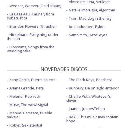
Álvaro de Luna, Azulejos
Weezer, Weezer (Gold album)
Natalie Imbruglia, Algorithm
La Casa Azul, Fauna y flora
subacuática
Train, Mad dog in the fog
Brandon Flowers, Thrasher
beabadoobee, Pylon
Nickelback, Everything under
Sam Smith, Hazel eyes
the sun
Blossoms, Songs from the
wedding cake
NOVEDADES DISCOS
Kany García, Puerta abierta
The Black Keys, Peaches!
Ariana Grande, Petal
Bunbury, De un siglo anterior
Melendi, Pop rock
Charlie Puth, Whatever's
clever
Muse, The wow! signal
Juanes, JuanesTeban
Manuel Carrasco, Pueblo
salvaje I
RAYE, This music may contain
hope.
Robyn, Sexistential