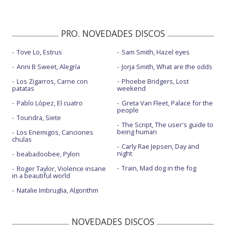
PRO. NOVEDADES DISCOS
Tove Lo, Estrus
Sam Smith, Hazel eyes
Anni B Sweet, Alegría
Jorja Smith, What are the odds
Los Zigarros, Carne con
Phoebe Bridgers, Lost
patatas
weekend
Pablo López, El cuatro
Greta Van Fleet, Palace for the
people
Toundra, Siete
The Script, The user's guide to
being human
Los Enemigos, Canciones
chulas
Carly Rae Jepsen, Day and
night
beabadoobee, Pylon
Train, Mad dog in the fog
Roger Taylor, Violence insane
in a beautiful world
Natalie Imbruglia, Algorithm
NOVEDADES DISCOS