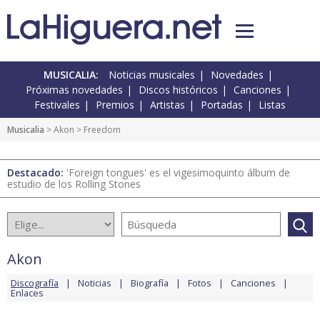
MUSICALIA:
Noticias musicales
Novedades
Próximas novedades
Discos históricos
Canciones
Festivales
Premios
Artistas
Portadas
Listas
Musicalia
>
Akon
> Freedom
Destacado:
'Foreign tongues' es el vigesimoquinto álbum de
estudio de los Rolling Stones
Akon
Discografía
Noticias
Biografía
Fotos
Canciones
Enlaces