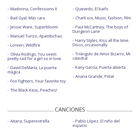
Madonna, Confessions II
Quevedo, El baifo
Bad Gyal, Más cara
Charli xcx, Music, fashion, film
Jessie Ware, Superbloom
Paul McCartney, The boys of
Dungeon Lane
Manuel Turizo, Apambichao
Harry Styles, Kiss all the time.
Disco, occasionally.
Loreen, Wildfire
Triángulo de Amor Bizarro, Mi
Olivia Rodrigo, You seem
catedral
pretty sad for a girl so in love
Kany García, Puerta abierta
David DeMaría, La puerta
mágica
Ariana Grande, Petal
Foo Fighters, Your favorite toy
The Black Keys, Peaches!
CANCIONES
Aitana, Superestrella
Pablo López, El niño del
espacio