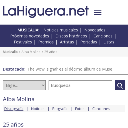
MUSICALIA:
Noticias musicales
Novedades
Próximas novedades
Discos históricos
Canciones
Festivales
Premios
Artistas
Portadas
Listas
Musicalia
>
Alba Molina
> 25 años
Destacado:
'The wow! signal' es el décimo álbum de Muse
Alba Molina
Discografía
Noticias
Biografía
Fotos
Canciones
25 años