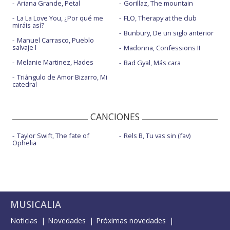
Ariana Grande, Petal
Gorillaz, The mountain
La La Love You, ¿Por qué me
FLO, Therapy at the club
miráis así?
Bunbury, De un siglo anterior
Manuel Carrasco, Pueblo
salvaje I
Madonna, Confessions II
Melanie Martinez, Hades
Bad Gyal, Más cara
Triángulo de Amor Bizarro, Mi
catedral
CANCIONES
Taylor Swift, The fate of
Rels B, Tu vas sin (fav)
Ophelia
MUSICALIA
Noticias
Novedades
Próximas novedades