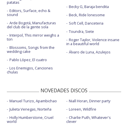
patatas
Becky G, Baraja bendita
Editors, Surface, echo &
sound
Beck, Ride lonesome
Arde Bogotá, Manufacturas
Soft Cell, Danceteria
del club de la gente sola
Toundra, Siete
Interpol, This mirror weighs a
ton
Roger Taylor, Violence insane
in a beautiful world
Blossoms, Songs from the
wedding cake
Álvaro de Luna, Azulejos
Pablo López, El cuatro
Los Enemigos, Canciones
chulas
NOVEDADES DISCOS
Manuel Turizo, Apambichao
Niall Horan, Dinner party
Julieta Venegas, Norteña
Loreen, Wildfire
Holly Humberstone, Cruel
Charlie Puth, Whatever's
world
clever