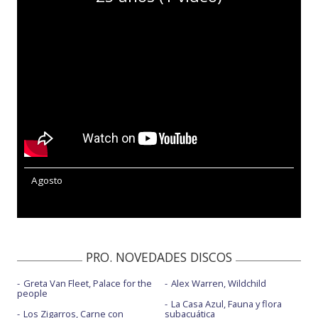
Agosto
PRO. NOVEDADES DISCOS
Greta Van Fleet, Palace for the
Alex Warren, Wildchild
people
La Casa Azul, Fauna y flora
Los Zigarros, Carne con
subacuática