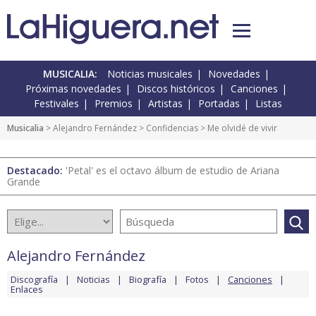
MUSICALIA:
Noticias musicales
Novedades
Próximas novedades
Discos históricos
Canciones
Festivales
Premios
Artistas
Portadas
Listas
Musicalia
>
Alejandro Fernández
>
Confidencias
> Me olvidé de vivir
Destacado:
'Petal' es el octavo álbum de estudio de Ariana
Grande
Alejandro Fernández
Discografía
Noticias
Biografía
Fotos
Canciones
Enlaces