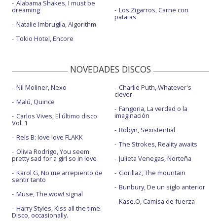
Alabama Shakes, I must be
dreaming
Los Zigarros, Carne con
patatas
Natalie Imbruglia, Algorithm
Tokio Hotel, Encore
NOVEDADES DISCOS
Nil Moliner, Nexo
Charlie Puth, Whatever's
clever
Malú, Quince
Fangoria, La verdad o la
imaginación
Carlos Vives, El último disco
Vol. 1
Robyn, Sexistential
Rels B: love love FLAKK
The Strokes, Reality awaits
Olivia Rodrigo, You seem
pretty sad for a girl so in love
Julieta Venegas, Norteña
Karol G, No me arrepiento de
Gorillaz, The mountain
sentir tanto
Bunbury, De un siglo anterior
Muse, The wow! signal
Kase.O, Camisa de fuerza
Harry Styles, Kiss all the time.
Disco, occasionally.