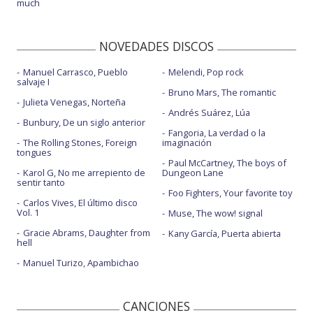
much
NOVEDADES DISCOS
Manuel Carrasco, Pueblo
Melendi, Pop rock
salvaje I
Bruno Mars, The romantic
Julieta Venegas, Norteña
Andrés Suárez, Lúa
Bunbury, De un siglo anterior
Fangoria, La verdad o la
The Rolling Stones, Foreign
imaginación
tongues
Paul McCartney, The boys of
Karol G, No me arrepiento de
Dungeon Lane
sentir tanto
Foo Fighters, Your favorite toy
Carlos Vives, El último disco
Vol. 1
Muse, The wow! signal
Gracie Abrams, Daughter from
Kany García, Puerta abierta
hell
Manuel Turizo, Apambichao
CANCIONES