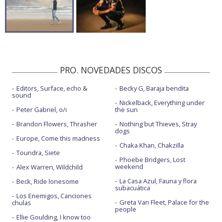
PRO. NOVEDADES DISCOS
Editors, Surface, echo &
Becky G, Baraja bendita
sound
Nickelback, Everything under
Peter Gabriel, o/i
the sun
Brandon Flowers, Thrasher
Nothing but Thieves, Stray
dogs
Europe, Come this madness
Chaka Khan, Chakzilla
Toundra, Siete
Phoebe Bridgers, Lost
weekend
Alex Warren, Wildchild
La Casa Azul, Fauna y flora
Beck, Ride lonesome
subacuática
Los Enemigos, Canciones
Greta Van Fleet, Palace for the
chulas
people
Ellie Goulding, I know too