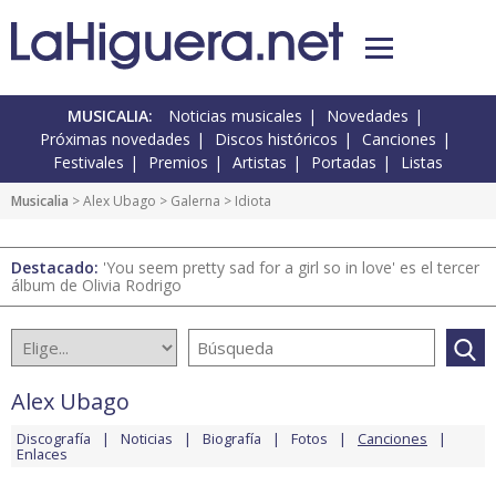
MUSICALIA:
Noticias musicales
Novedades
Próximas novedades
Discos históricos
Canciones
Festivales
Premios
Artistas
Portadas
Listas
Musicalia
>
Alex Ubago
>
Galerna
> Idiota
Destacado:
'You seem pretty sad for a girl so in love' es el tercer
álbum de Olivia Rodrigo
Alex Ubago
Discografía
Noticias
Biografía
Fotos
Canciones
Enlaces