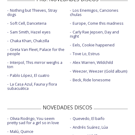
Nothing but Thieves, Stray
Los Enemigos, Canciones
dogs
chulas
Soft Cell, Danceteria
Europe, Come this madness
Sam Smith, Hazel eyes
Carly Rae Jepsen, Day and
night
Chaka Khan, Chakzilla
Eels, Cookie happened
Greta Van Fleet, Palace for the
people
Tove Lo, Estrus
Interpol, This mirror weighs a
Alex Warren, Wildchild
ton
Weezer, Weezer (Gold album)
Pablo López, El cuatro
Beck, Ride lonesome
La Casa Azul, Fauna y flora
subacuática
NOVEDADES DISCOS
Olivia Rodrigo, You seem
Quevedo, El baifo
pretty sad for a girl so in love
Andrés Suárez, Lúa
Malú, Quince