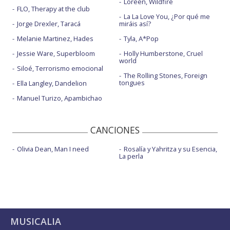
Loreen, Wildfire
FLO, Therapy at the club
La La Love You, ¿Por qué me
Jorge Drexler, Taracá
miráis así?
Melanie Martinez, Hades
Tyla, A*Pop
Jessie Ware, Superbloom
Holly Humberstone, Cruel
world
Siloé, Terrorismo emocional
The Rolling Stones, Foreign
tongues
Ella Langley, Dandelion
Manuel Turizo, Apambichao
CANCIONES
Olivia Dean, Man I need
Rosalía y Yahritza y su Esencia,
La perla
MUSICALIA