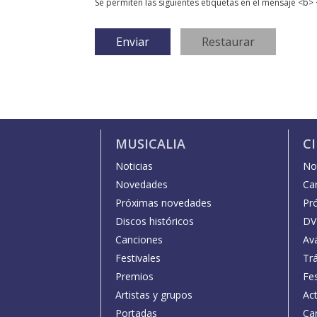
Se permiten las siguientes etiquetas en el mensaje <b> 
MUSICALIA
C
Noticias
Not
Novedades
Car
Próximas novedades
Pr
Discos históricos
DV
Canciones
Av
Festivales
Trá
Premios
Fe
Artistas y grupos
Act
Portadas
Car