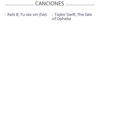
CANCIONES
Rels B, Tu vas sin (fav)
Taylor Swift, The fate
of Ophelia