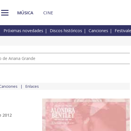
MÚSICA
CINE
Próximas novedades
Discos históricos
Canciones
Festival
io de Ariana Grande
Canciones
Enlaces
e 2012