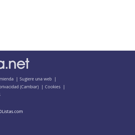
mienda
Sugiere una web
 privacidad
(
Cambiar
)
Cookies
S
0Listas.com