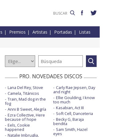
es
Premios
Artistas
Portadas
Listas
PRO. NOVEDADES DISCOS
Lana Del Rey, Stove
Carly Rae Jepsen, Day
and night
Camela, Titánicos
Ellie Goulding, I know
Train, Mad dog in the
too much
fog
Kasabian, Act III
Anni B Sweet, Alegría
Soft Cell, Danceteria
Ezra Collective, Here
because of hope
Becky G, Baraja
bendita
Eels, Cookie
happened
Sam Smith, Hazel
eyes
Natalie Imbruglia,