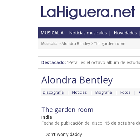
MUSICALIA:
Noticias musicales
Novedades
Musicalia
>
Alondra Bentley
> The garden room
Destacado:
'Petal' es el octavo álbum de estud
Alondra Bentley
Discografía
Noticias
Biografía
Fotos
The garden room
Indie
Fecha de publicación del disco:
15 de octubre d
Don't worry daddy