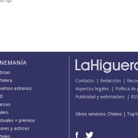
<i> <u>
INEMANÍA
icias
telera
Contacto
Redacción
Reco
óximos estrenos
Aspectos legales
Política de
D
Publicidad y webmasters
RS
ances
ilers
Otros servicios:
Chistes
|
Top1
stivales + premios
ores y actrices
teles