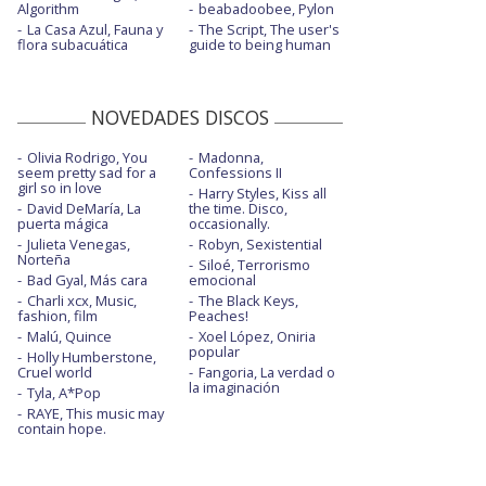
Algorithm
beabadoobee, Pylon
La Casa Azul, Fauna y
The Script, The user's
flora subacuática
guide to being human
NOVEDADES DISCOS
Olivia Rodrigo, You
Madonna,
seem pretty sad for a
Confessions II
girl so in love
Harry Styles, Kiss all
David DeMaría, La
the time. Disco,
puerta mágica
occasionally.
Julieta Venegas,
Robyn, Sexistential
Norteña
Siloé, Terrorismo
Bad Gyal, Más cara
emocional
Charli xcx, Music,
The Black Keys,
fashion, film
Peaches!
Malú, Quince
Xoel López, Oniria
popular
Holly Humberstone,
Cruel world
Fangoria, La verdad o
la imaginación
Tyla, A*Pop
RAYE, This music may
contain hope.