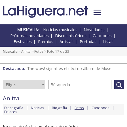
MUSICALIA:
Noticias musicales
Novedades
Próximas novedades
Discos históricos
Canciones
Festivales
Premios
Artistas
Portadas
Listas
Musicalia
>
Anitta
>
Fotos
> Foto 17 de 23
Destacado:
'The wow! signal' es el décimo álbum de Muse
Anitta
Discografía
Noticias
Biografía
Fotos
Canciones
Enlaces
Imagen de Anitta en el canal de música.