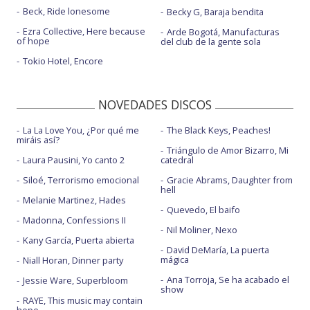
Beck, Ride lonesome
Becky G, Baraja bendita
Ezra Collective, Here because
Arde Bogotá, Manufacturas
of hope
del club de la gente sola
Tokio Hotel, Encore
NOVEDADES DISCOS
La La Love You, ¿Por qué me
The Black Keys, Peaches!
miráis así?
Triángulo de Amor Bizarro, Mi
Laura Pausini, Yo canto 2
catedral
Siloé, Terrorismo emocional
Gracie Abrams, Daughter from
hell
Melanie Martinez, Hades
Quevedo, El baifo
Madonna, Confessions II
Nil Moliner, Nexo
Kany García, Puerta abierta
David DeMaría, La puerta
mágica
Niall Horan, Dinner party
Ana Torroja, Se ha acabado el
Jessie Ware, Superbloom
show
RAYE, This music may contain
hope.