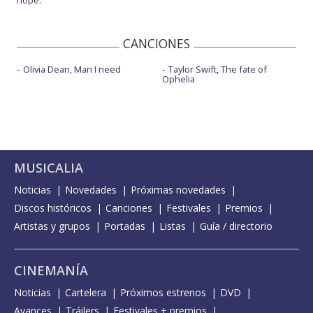
CANCIONES
Olivia Dean, Man I need
Taylor Swift, The fate of
Ophelia
MUSICALIA
Noticias
Novedades
Próximas novedades
Discos históricos
Canciones
Festivales
Premios
Artistas y grupos
Portadas
Listas
Guía / directorio
CINEMANÍA
Noticias
Cartelera
Próximos estrenos
DVD
Avances
Tráilers
Festivales + premios