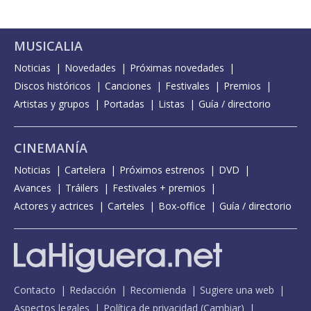
MUSICALIA
Noticias
Novedades
Próximas novedades
Discos históricos
Canciones
Festivales
Premios
Artistas y grupos
Portadas
Listas
Guía / directorio
CINEMANÍA
Noticias
Cartelera
Próximos estrenos
DVD
Avances
Tráilers
Festivales + premios
Actores y actrices
Carteles
Box-office
Guía / directorio
Contacto
Redacción
Recomienda
Sugiere una web
Aspectos legales
Política de privacidad
(
Cambiar
)