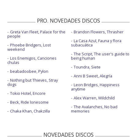
PRO. NOVEDADES DISCOS
Greta Van Fleet, Palace for the
Brandon Flowers, Thrasher
people
La Casa Azul, Fauna y flora
Phoebe Bridgers, Lost
subacuática
weekend
The Script, The user's guide to
Los Enemigos, Canciones
being human
chulas
Toundra, Siete
beabadoobee, Pylon
Anni B Sweet, Alegría
Nothing but Thieves, Stray
dogs
Leon Bridges, Happiness
anytime
Tokio Hotel, Encore
Alex Warren, Wildchild
Beck, Ride lonesome
The Avalanches, No bad
Chaka Khan, Chakzilla
memories
NOVEDADES DISCOS