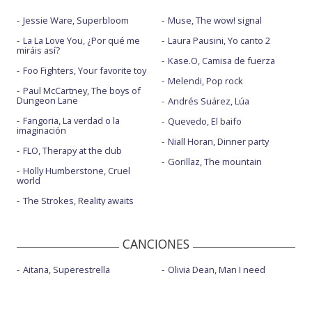
Jessie Ware, Superbloom
Muse, The wow! signal
La La Love You, ¿Por qué me
Laura Pausini, Yo canto 2
miráis así?
Kase.O, Camisa de fuerza
Foo Fighters, Your favorite toy
Melendi, Pop rock
Paul McCartney, The boys of
Dungeon Lane
Andrés Suárez, Lúa
Fangoria, La verdad o la
Quevedo, El baifo
imaginación
Niall Horan, Dinner party
FLO, Therapy at the club
Gorillaz, The mountain
Holly Humberstone, Cruel
world
The Strokes, Reality awaits
CANCIONES
Aitana, Superestrella
Olivia Dean, Man I need