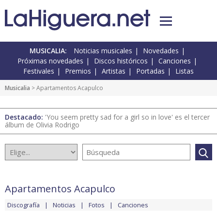
MUSICALIA:
Noticias musicales
Novedades
Próximas novedades
Discos históricos
Canciones
Festivales
Premios
Artistas
Portadas
Listas
Musicalia
> Apartamentos Acapulco
Destacado:
'You seem pretty sad for a girl so in love' es el tercer
álbum de Olivia Rodrigo
Apartamentos Acapulco
Discografía
Noticias
Fotos
Canciones