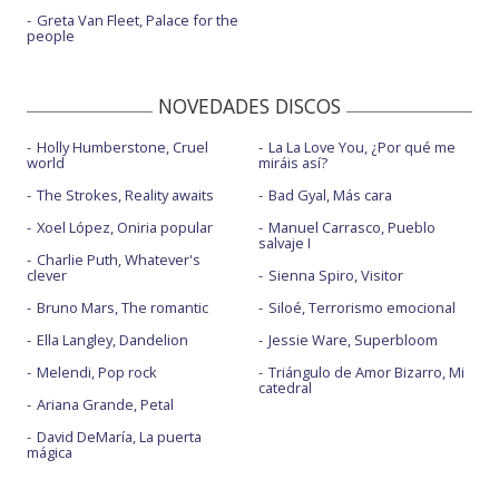
Greta Van Fleet, Palace for the
people
NOVEDADES DISCOS
Holly Humberstone, Cruel
La La Love You, ¿Por qué me
world
miráis así?
The Strokes, Reality awaits
Bad Gyal, Más cara
Xoel López, Oniria popular
Manuel Carrasco, Pueblo
salvaje I
Charlie Puth, Whatever's
clever
Sienna Spiro, Visitor
Bruno Mars, The romantic
Siloé, Terrorismo emocional
Ella Langley, Dandelion
Jessie Ware, Superbloom
Melendi, Pop rock
Triángulo de Amor Bizarro, Mi
catedral
Ariana Grande, Petal
David DeMaría, La puerta
mágica