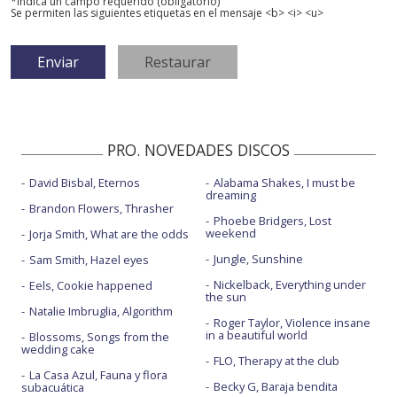
*Indica un campo requerido (obligatorio)
Se permiten las siguientes etiquetas en el mensaje <b> <i> <u>
PRO. NOVEDADES DISCOS
David Bisbal, Eternos
Alabama Shakes, I must be
dreaming
Brandon Flowers, Thrasher
Phoebe Bridgers, Lost
weekend
Jorja Smith, What are the odds
Jungle, Sunshine
Sam Smith, Hazel eyes
Nickelback, Everything under
Eels, Cookie happened
the sun
Natalie Imbruglia, Algorithm
Roger Taylor, Violence insane
in a beautiful world
Blossoms, Songs from the
wedding cake
FLO, Therapy at the club
La Casa Azul, Fauna y flora
Becky G, Baraja bendita
subacuática