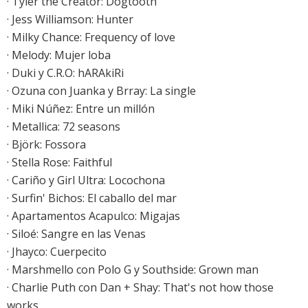
·
Tyler the Creator: Dogtooth
· Jess Williamson: Hunter
· Milky Chance: Frequency of love
· Melody: Mujer loba
· Duki y C.R.O: hARAkiRi
· Ozuna con Juanka y Brray: La single
·
Miki Núñez: Entre un millón
·
Metallica: 72 seasons
·
Björk: Fossora
· Stella Rose: Faithful
· Cariño y Girl Ultra: Locochona
· Surfin' Bichos: El caballo del mar
· Apartamentos Acapulco: Migajas
· Siloé: Sangre en las Venas
· Jhayco: Cuerpecito
· Marshmello con Polo G y Southside: Grown man
· Charlie Puth con Dan + Shay: That's not how those
works