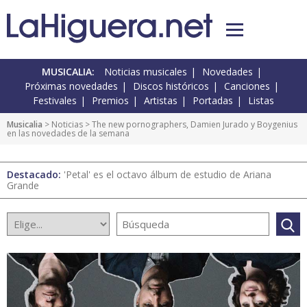
MUSICALIA:
Noticias musicales
Novedades
Próximas novedades
Discos históricos
Canciones
Festivales
Premios
Artistas
Portadas
Listas
Musicalia
>
Noticias
> The new pornographers, Damien Jurado y Boygenius
en las novedades de la semana
Destacado:
'Petal' es el octavo álbum de estudio de Ariana
Grande