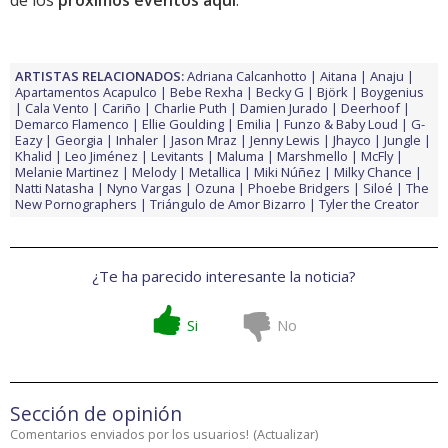
de los
próximos eventos aquí
.
ARTISTAS RELACIONADOS:
Adriana Calcanhotto
Aitana
Anaju
Apartamentos Acapulco
Bebe Rexha
Becky G
Björk
Boygenius
Cala Vento
Cariño
Charlie Puth
Damien Jurado
Deerhoof
Demarco Flamenco
Ellie Goulding
Emilia
Funzo & Baby Loud
G-
Eazy
Georgia
Inhaler
Jason Mraz
Jenny Lewis
Jhayco
Jungle
Khalid
Leo Jiménez
Levitants
Maluma
Marshmello
McFly
Melanie Martinez
Melody
Metallica
Miki Núñez
Milky Chance
Natti Natasha
Nyno Vargas
Ozuna
Phoebe Bridgers
Siloé
The
New Pornographers
Triángulo de Amor Bizarro
Tyler the Creator
¿Te ha parecido interesante la noticia?
Si
No
Sección de opinión
Comentarios enviados por los usuarios!
(
Actualizar
)