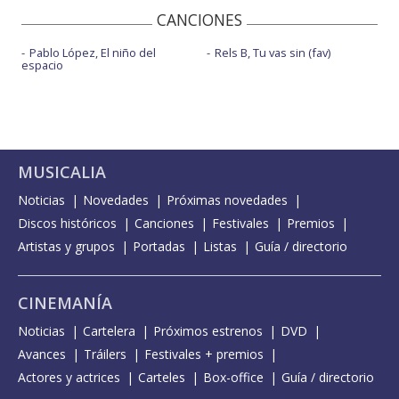
CANCIONES
Pablo López, El niño del
Rels B, Tu vas sin (fav)
espacio
MUSICALIA
Noticias
Novedades
Próximas novedades
Discos históricos
Canciones
Festivales
Premios
Artistas y grupos
Portadas
Listas
Guía / directorio
CINEMANÍA
Noticias
Cartelera
Próximos estrenos
DVD
Avances
Tráilers
Festivales + premios
Actores y actrices
Carteles
Box-office
Guía / directorio