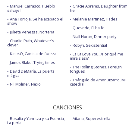
Manuel Carrasco, Pueblo
Gracie Abrams, Daughter from
salvaje I
hell
Ana Torroja, Se ha acabado el
Melanie Martinez, Hades
show
Quevedo, El baifo
Julieta Venegas, Norteña
Niall Horan, Dinner party
Charlie Puth, Whatever's
clever
Robyn, Sexistential
Kase.O, Camisa de fuerza
La La Love You, ¿Por qué me
miráis así?
James Blake, Trying times
The Rolling Stones, Foreign
David DeMaría, La puerta
tongues
mágica
Triángulo de Amor Bizarro, Mi
Nil Moliner, Nexo
catedral
CANCIONES
Rosalía y Yahritza y su Esencia,
Aitana, Superestrella
La perla