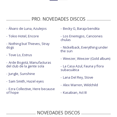
PRO. NOVEDADES DISCOS
Álvaro de Luna, Azulejos
Becky G, Baraja bendita
Tokio Hotel, Encore
Los Enemigos, Canciones
chulas
Nothing but Thieves, Stray
dogs
Nickelback, Everything under
the sun
Tove Lo, Estrus
Weezer, Weezer (Gold album)
Arde Bogotá, Manufacturas
del club de la gente sola
La Casa Azul, Fauna y flora
subacuática
Jungle, Sunshine
Lana Del Rey, Stove
Sam Smith, Hazel eyes
Alex Warren, Wildchild
Ezra Collective, Here because
of hope
Kasabian, Act III
NOVEDADES DISCOS