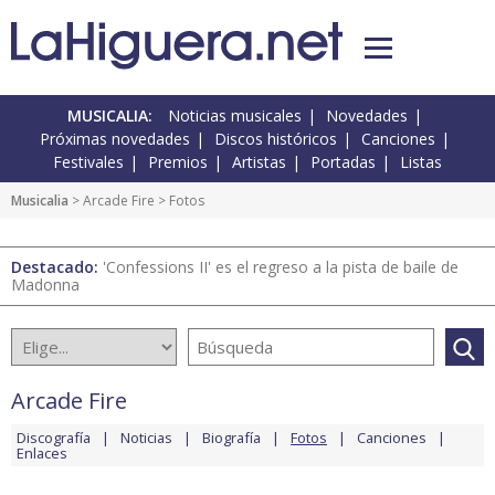
MUSICALIA:
Noticias musicales
Novedades
Próximas novedades
Discos históricos
Canciones
Festivales
Premios
Artistas
Portadas
Listas
Musicalia
>
Arcade Fire
> Fotos
Destacado:
'Confessions II' es el regreso a la pista de baile de
Madonna
Arcade Fire
Discografía
Noticias
Biografía
Fotos
Canciones
Enlaces