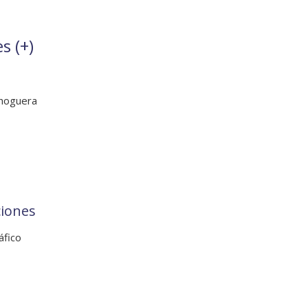
s (
+
)
 hoguera
ciones
áfico