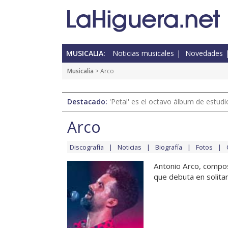
MUSICALIA:
Noticias musicales
Novedades
Musicalia
> Arco
Destacado:
'Petal' es el octavo álbum de estud
Arco
Discografía
Noticias
Biografía
Fotos
Antonio Arco, compos
que debuta en solitar