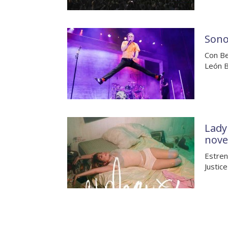
Sono
Con Be
León B
Lady
nove
Estren
Justic