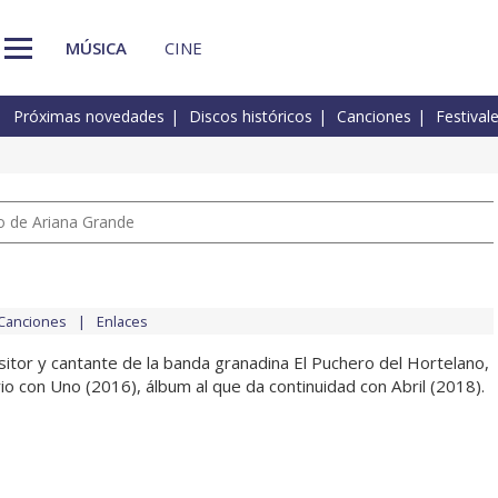
MÚSICA
CINE
Próximas novedades
Discos históricos
Canciones
Festival
io de Ariana Grande
Canciones
Enlaces
itor y cantante de la banda granadina El Puchero del Hortelano,
io con Uno (2016), álbum al que da continuidad con Abril (2018).