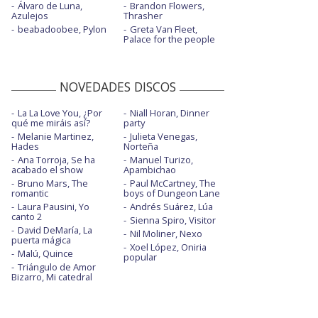
Álvaro de Luna,
Brandon Flowers,
Azulejos
Thrasher
beabadoobee, Pylon
Greta Van Fleet,
Palace for the people
NOVEDADES DISCOS
La La Love You, ¿Por
Niall Horan, Dinner
qué me miráis así?
party
Melanie Martinez,
Julieta Venegas,
Hades
Norteña
Ana Torroja, Se ha
Manuel Turizo,
acabado el show
Apambichao
Bruno Mars, The
Paul McCartney, The
romantic
boys of Dungeon Lane
Laura Pausini, Yo
Andrés Suárez, Lúa
canto 2
Sienna Spiro, Visitor
David DeMaría, La
Nil Moliner, Nexo
puerta mágica
Xoel López, Oniria
Malú, Quince
popular
Triángulo de Amor
Bizarro, Mi catedral