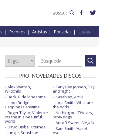
es
Premios
Artistas
Portadas
Listas
PRO. NOVEDADES DISCOS
Alex Warren,
Carly Rae Jepsen, Day
Wildchild
and night
Beck, Ride lonesome
Kasabian, Act III
Leon Bridges,
Jorja Smith, What are
Happiness anytime
the odds
Roger Taylor, Violence
Nothing but Thieves,
insane in a beautiful
Stray dogs
world
Anni B Sweet, Alegría
David Bisbal, Eternos
Sam Smith, Hazel
Jungle, Sunshine
eyes