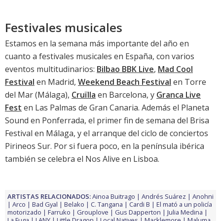
Festivales musicales
Estamos en la semana más importante del año en
cuanto a festivales musicales en España, con varios
eventos multitudinarios:
Bilbao BBK Live
,
Mad Cool
Festival
en Madrid,
Weekend Beach Festival
en Torre
del Mar (Málaga),
Cruïlla
en Barcelona, y
Granca Live
Fest
en Las Palmas de Gran Canaria. Además el
Planeta
Sound
en Ponferrada, el primer fin de semana del
Brisa
Festival
en Málaga, y el arranque del ciclo de conciertos
Pirineos Sur
. Por si fuera poco, en la península ibérica
también se celebra el Nos Alive en Lisboa.
ARTISTAS RELACIONADOS:
Ainoa Buitrago
Andrés Suárez
Anohni
Arco
Bad Gyal
Belako
C. Tangana
Cardi B
El mató a un policía
motorizado
Farruko
Grouplove
Gus Dapperton
Julia Medina
La Fuga
LANY
Little Dragon
Local Natives
Macklemore
Maluma