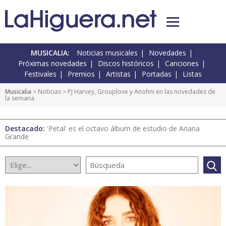
MUSICALIA:
Noticias musicales
Novedades
Próximas novedades
Discos históricos
Canciones
Festivales
Premios
Artistas
Portadas
Listas
Musicalia
>
Noticias
> PJ Harvey, Grouplove y Anohni en las novedades de
la semana
Destacado:
'Petal' es el octavo álbum de estudio de Ariana
Grande