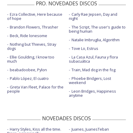
PRO. NOVEDADES DISCOS
Ezra Collective, Here because
Carly Rae Jepsen, Day and
of hope
night
Brandon Flowers, Thrasher
The Script, The user's guide to
being human
Beck, Ride lonesome
Natalie Imbruglia, Algorithm
Nothing but Thieves, Stray
dogs
Tove Lo, Estrus
Ellie Goulding, I know too
La Casa Azul, Fauna y flora
much
subacuática
beabadoobee, Pylon
Train, Mad dog in the fog
Pablo López, El cuatro
Phoebe Bridgers, Lost
weekend
Greta Van Fleet, Palace for the
people
Leon Bridges, Happiness
anytime
NOVEDADES DISCOS
Harry Styles, Kiss all the time.
Juanes, JuanesTeban