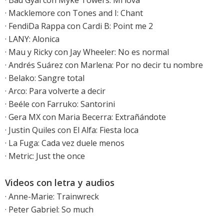
·
Bad Gyal con Myke Towers: Mi lova
· Macklemore con Tones and I: Chant
· FendiDa Rappa con Cardi B: Point me 2
·
LANY: Alonica
·
Mau y Ricky con Jay Wheeler: No es normal
·
Andrés Suárez con Marlena: Por no decir tu nombre
·
Belako: Sangre total
· Arco: Para volverte a decir
· Beéle con Farruko: Santorini
· Gera MX con Maria Becerra: Extrañándote
· Justin Quiles con El Alfa: Fiesta loca
· La Fuga: Cada vez duele menos
·
Metric: Just the once
Videos con letra y audios
·
Anne-Marie: Trainwreck
·
Peter Gabriel: So much