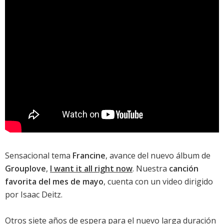
Sensacional tema
Francine
, avance del nuevo álbum de
Grouplove
,
I want it all right now
. Nuestra
canción
favorita del mes de mayo
, cuenta con un video dirigido
por Isaac Deitz.
Otros siete años de espera para el nuevo larga duración