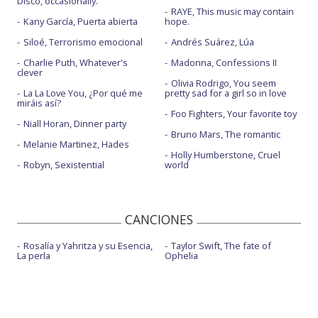
Disco, occasionally.
RAYE, This music may contain
Kany García, Puerta abierta
hope.
Siloé, Terrorismo emocional
Andrés Suárez, Lúa
Charlie Puth, Whatever's
Madonna, Confessions II
clever
Olivia Rodrigo, You seem
La La Love You, ¿Por qué me
pretty sad for a girl so in love
miráis así?
Foo Fighters, Your favorite toy
Niall Horan, Dinner party
Bruno Mars, The romantic
Melanie Martinez, Hades
Holly Humberstone, Cruel
Robyn, Sexistential
world
CANCIONES
Rosalía y Yahritza y su Esencia,
Taylor Swift, The fate of
La perla
Ophelia